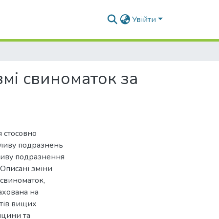
Увійти
змі свиноматок за
я стосовно
впливу подразнень
пливу подразнення
 Описані зміни
 свиноматок,
рахована на
нтів вищих
ицини та