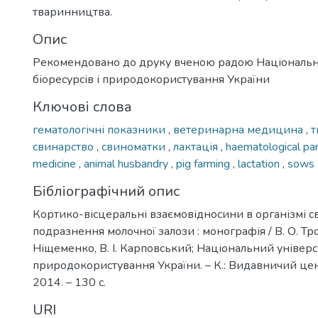
тваринництва.
Опис
Рекомендовано до друку вченою радою Національн
біоресурсів і природокористування України
Ключові слова
гематологічні показники
,
ветеринарна медицина
,
т
свинарство
,
свиноматки
,
лактація
,
haematological p
medicine
,
animal husbandry
,
pig farming
,
lactation
,
sows
Бібліографічний опис
Кортико-вісцеральні взаємовідносини в організмі с
подразнення молочної залози : монографія / В. О. Тро
Ніщеменко, В. І. Карповський; Національний універси
природокористування України. – К.: Видавничий це
2014. – 130 с.
URI