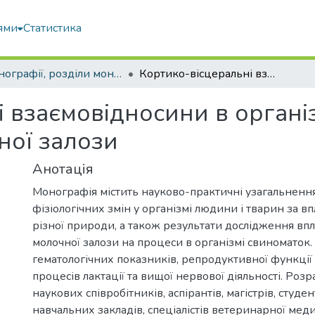
ями
Статистика
Монографії, розділи монографій, доповіді
Кортико-вісцеральні взаємовідносини в організмі свиноматок за подразнення молочної залози
 взаємовідносини в органі
ної залози
Анотація
Монографія містить науково-практичні узагальненн
фізіологічних змін у організмі людини і тварин за 
різної природи, а також результати дослідження в
молочної залози на процеси в організмі свиноматок.
гематологічних показників, репродуктивної функції
процесів лактації та вищої нервової діяльності. Роз
наукових співробітників, аспірантів, магістрів, студе
навчальних закладів, спеціалістів ветеринарної мед