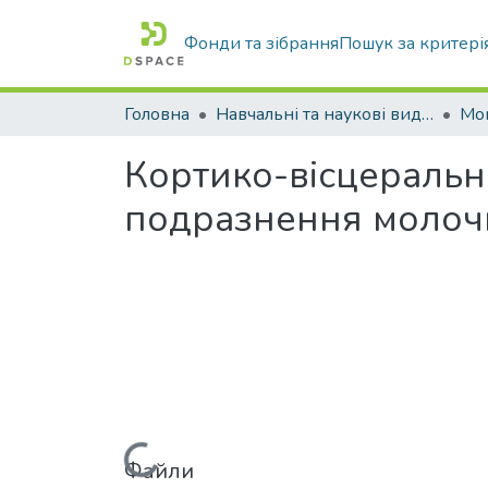
Фонди та зібрання
Пошук за критері
Головна
Навчальні та наукові видання
Кортико-вісцеральні
подразнення молоч
Файли