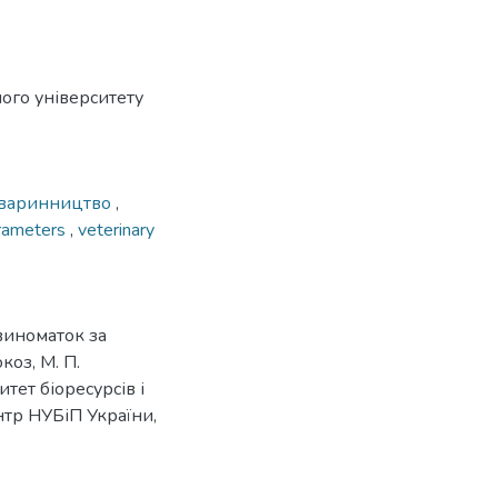
ого університету
варинництво
,
arameters
,
veterinary
виноматок за
коз, М. П.
тет біоресурсів і
нтр НУБіП України,