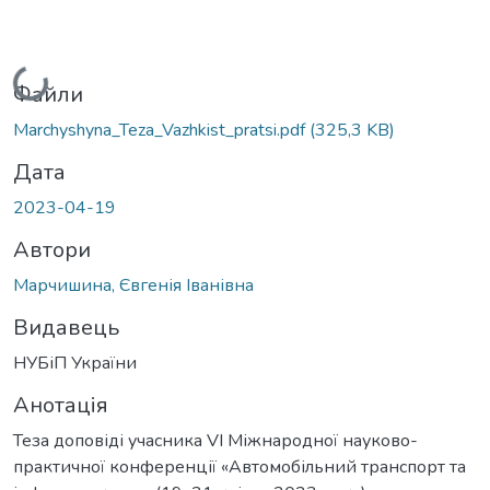
Вантажиться...
Файли
Marchyshyna_Teza_Vazhkist_pratsi.pdf
(325,3 KB)
Дата
2023-04-19
Автори
Марчишина, Євгенія Іванівна
Видавець
НУБіП України
Анотація
Теза доповіді учасника VІ Міжнародної науково-
практичної конференції «Автомобільний транспорт та