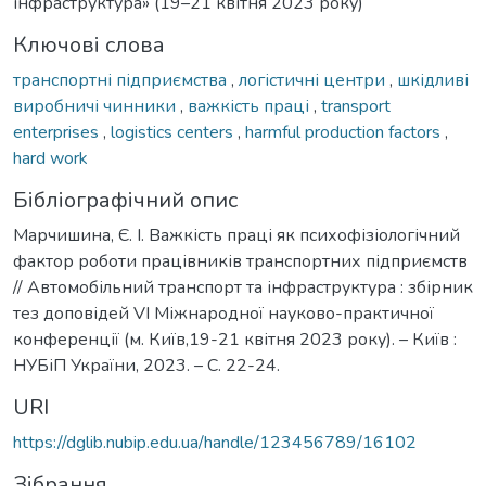
інфраструктура» (19–21 квітня 2023 року)
Ключові слова
транспортні підприємства
,
логістичні центри
,
шкідливі
виробничі чинники
,
важкість праці
,
transport
enterprises
,
logistics centers
,
harmful production factors
,
hard work
Бібліографічний опис
Марчишина, Є. І. Важкість праці як психофізіологічний
фактор роботи працівників транспортних підприємств
// Автомобільний транспорт та інфраструктура : збірник
тез доповідей VІ Міжнародної науково-практичної
конференції (м. Київ,19-21 квітня 2023 року). – Київ :
НУБіП України, 2023. – С. 22-24.
URI
https://dglib.nubip.edu.ua/handle/123456789/16102
Зібрання