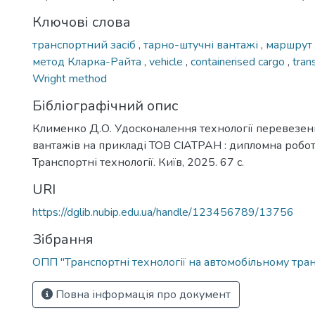
Ключові слова
транспортний засіб
,
тарно-штучні вантажі
,
маршрут
метод Кларка-Райта
,
vehicle
,
containerised cargo
,
tran
Wright method
Бібліографічний опис
Клименко Д.О. Удосконалення технології перевезе
вантажів на прикладі ТОВ СІАТРАН : дипломна робота .
Транспортні технології. Київ, 2025. 67 с.
URI
https://dglib.nubip.edu.ua/handle/123456789/13756
Зібрання
ОПП "Транспортні технології на автомобільному тран
Повна інформація про документ