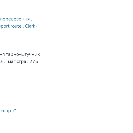
 перевезення
,
sport route
,
Clark-
ння тарно-штучних
.. магістра : 275
спорті"