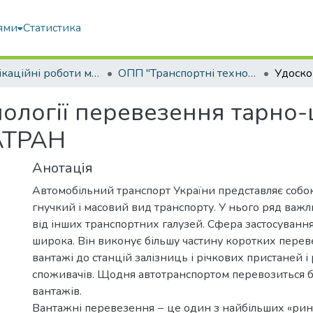
ями
Статистика
Кваліфікаційні роботи магістрів
ОПП "Транспортні технології на автомобільному транспорті"
ології перевезення тарно-
ІАТРАН
Анотація
Автомобільний транспорт України представляє собо
гнучкий і масовий вид транспорту. У нього ряд важ
від інших транспортних галузей. Сфера застосуванн
широка. Він виконує більшу частину коротких перев
вантажі до станцій залізниць і річкових пристаней і
споживачів. Щодня автотранспортом перевозиться б
вантажів.
Вантажні перевезення − це один з найбільших «рин