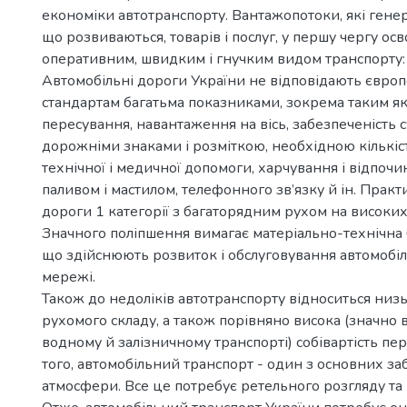
економіки автотранспорту. Вантажопотоки, які гене
що розвиваються, товарів і послуг, у першу чергу о
оперативним, швидким і гнучким видом транспорту:
Автомобільні дороги України не відповідають євро
стандартам багатьма показниками, зокрема таким як
пересування, навантаження на вісь, забезпеченість 
дорожніми знаками і розміткою, необхідною кількіс
технічної і медичної допомоги, харчування і відпочи
паливом і мастилом, телефонного зв’язку й ін. Практ
дороги 1 категорії з багаторядним рухом на високи
Значного поліпшення вимагає матеріально-технічна б
що здійснюють розвиток і обслуговування автомобіл
мережі.
Також до недоліків автотранспорту відноситься низ
рухомого складу, а також порівняно висока (значно 
водному й залізничному транспорті) собівартість пе
того, автомобільний транспорт - один з основних з
атмосфери. Все це потребує ретельного розгляду та