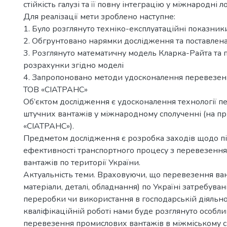
стійкість галузі та її повну інтеграцію у міжнародні л
Для реалізації мети зроблено наступне:
1. Було розглянуто техніко-експлуатаційні показни
2. Обгрунтовано нарямки дослідження та поставлена
3. Розглянуто математичну модель Кларка-Райта та
розрахунки згідно моделі
4. Запропоновано методи удосконалення перевезен
ТОВ «СІАТРАНС»
Об’єктом дослідження є удосконалення технології п
штучних вантажів у міжнародному сполученні (на п
«СІАТРАНС»).
Предметом дослідження є розробка заходів щодо 
ефективності транспортного процесу з перевезенн
вантажів по території України.
Актуальність теми. Враховуючи, що перевезення ван
матеріали, деталі, обладнання) по Україні затребуван
переробки чи використання в господарській діяльнос
кваліфікаційній роботі нами буде розглянуто особлив
перевезення промислових вантажів в міжміському с