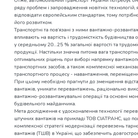
Отже, автомобільний транспорт України потребує о
ряду проблем і запровадження новітніх технологій, 
відповідати європейським стандартам, тому потріб
його розвитком.
Транспортні та пов’язані з ними вантажно-розванта
впливають на вартість і трудомісткість будівництва об
у середньому 20…25 % загальної вартості та трудоміс
продукції. Настільки значна питома вага транспортн
оптимальних рішень при виборі напрямку вантажопо
транспортних засобів, а також комплексної механізац
транспортного процесу - навантаження, переміщенн
При цьому необхідно прагнути до зменшення відст
вантажів, уникати перевантажень, раціонально вик
вантажно-розвантажувальні операції та основні мо
будівельного майданчика.
Мета дослідження є удосконалення технології пере
штучних вантажів на прикладі ТОВ СІАТРАНС, що пол
комплексної стратегії модернізації перевезень тар
вантажів (ТШВ) в Україні, що забезпечить довгостр