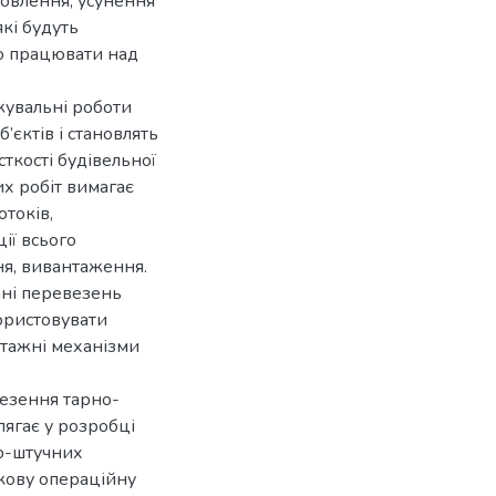
новлення, усунення
які будуть
но працювати над
жувальні роботи
’єктів і становлять
ткості будівельної
их робіт вимагає
токів,
ії всього
я, вивантаження.
ані перевезень
ористовувати
нтажні механізми
везення тарно-
ягає у розробці
но-штучних
окову операційну