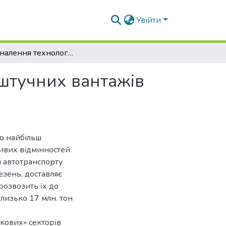
Увійти
Удосконалення технології перевезення тарно-штучних вантажів на прикладі ТОВ СІАТРАН
штучних вантажів
ю найбільш
ливих відмінностей
я автотранспорту
езень, доставляє
 розвозить їх до
лизько 17 млн. тон
кових» секторів