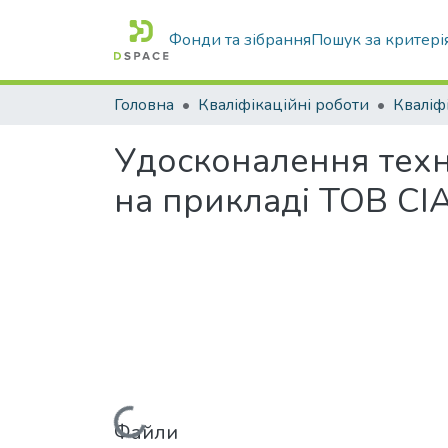
Фонди та зібрання
Пошук за критері
Головна
Кваліфікаційні роботи
Удосконалення техн
на прикладі ТОВ С
Вантажиться...
Файли