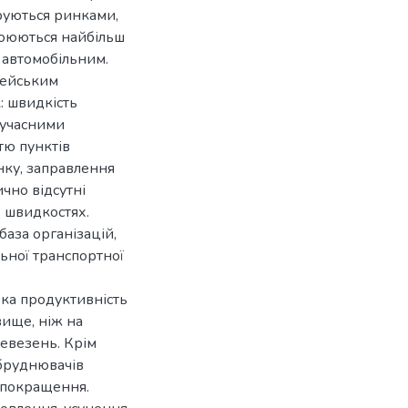
руються ринками,
своюються найбільш
 автомобільним.
пейським
: швидкість
сучасними
тю пунктів
нку, заправлення
ично відсутні
х швидкостях.
аза організацій,
ьної транспортної
ька продуктивність
вище, ніж на
ревезень. Крім
абруднювачів
 покращення.