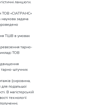
огістичні ланцюги.
ки ТОВ «СІАТРАНС»
 наукова задача
 проведено
ня ТШВ в умовах
еревезення тарно-
рикладі ТОВ
підвищення
я тарно-штучних
тажів (сировина,
і для подальшої
ті. В магістерській
ості технології
полученні.