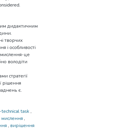
onsidered.
вним дидактичним
дини.
ні творчих
ня і особливості
 мислення-це
ібно володіти
ми стратегії
ї рішення
ладнень є.
-technical task
,
е мислення
,
ння
,
вирішення