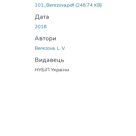
101_Berezova.pdf
(248,74 KB)
Дата
2018
Автори
Berezova, L. V.
Видавець
НУБіП України