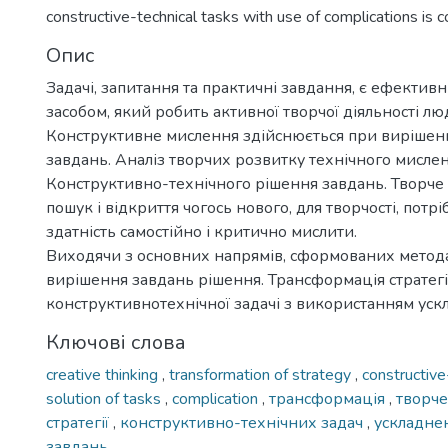
constructive-technical tasks with use of complications is c
Опис
Задачі, запитання та практичні завдання, є ефекти
засобом, який робить активної творчої діяльності лю
Конструктивне мислення здійснюється при вирішен
завдань. Аналіз творчих розвитку технічного мислен
Конструктивно-технічного рішення завдань. Творче
пошук і відкриття чогось нового, для творчості, потр
здатність самостійно і критично мислити.
Виходячи з основних напрямів, сформованих метода
вирішення завдань рішення. Трансформація стратегі
конструктивнотехнічної задачі з використанням уск
Ключові слова
creative thinking
,
transformation of strategy
,
constructive
solution of tasks
,
complication
,
трансформація
,
творч
стратегії
,
конструктивно-технічних задач
,
ускладне
завдань