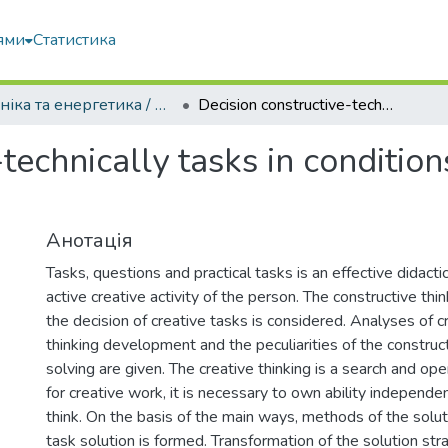
ями
Статистика
Техніка та енергетика / Machinery & Energetics
Decision constructive-technically tasks in conditions of deformation of tasks maintenance
technically tasks in conditio
Анотація
Tasks, questions and practical tasks is an effective didact
active creative activity of the person. The constructive thin
the decision of creative tasks is considered. Analyses of c
thinking development and the peculiarities of the construc
solving are given. The creative thinking is a search and o
for creative work, it is necessary to own ability independent
think. On the basis of the main ways, methods of the solut
task solution is formed. Transformation of the solution str