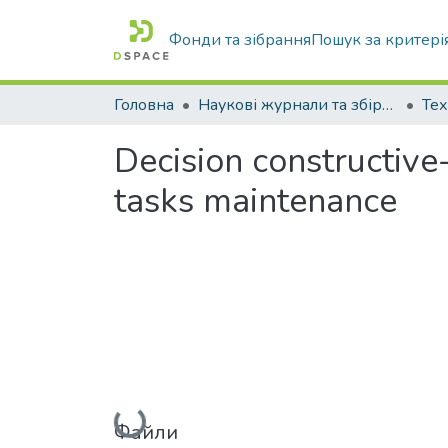
Фонди та зібрання
Пошук за критері
Головна
Наукові журнали та збірники видань
Decision constructive-
tasks maintenance
Вантажиться...
Файли