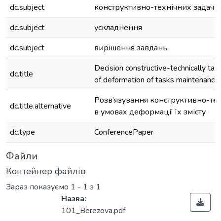
dc.subject
конструктивно-технічних задач
dc.subject
ускладнення
dc.subject
вирішення завдань
Decision constructive-technically task
dc.title
of deformation of tasks maintenance
Розв’язування конструктивно-тех
dc.title.alternative
в умовах деформації їх змісту
dc.type
ConferencePaper
Файли
Контейнер файлів
Зараз показуємо
1 - 1 з 1
Назва:
101_Berezova.pdf