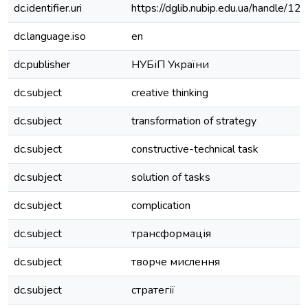
dc.identifier.uri
https://dglib.nubip.edu.ua/handle/
dc.language.iso
en
dc.publisher
НУБіП України
dc.subject
creative thinking
dc.subject
transformation of strategy
dc.subject
constructive-technical task
dc.subject
solution of tasks
dc.subject
complication
dc.subject
трансформація
dc.subject
творче мислення
dc.subject
стратегії