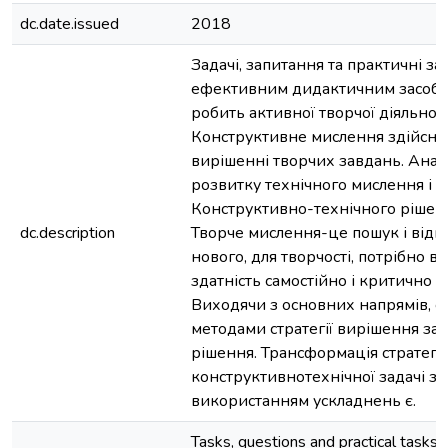
dc.date.issued
2018
Задачі, запитання та практичні за
ефективним дидактичним засобо
робить активної творчої діяльнос
Конструктивне мислення здійсню
вирішенні творчих завдань. Анал
розвитку технічного мислення і о
Конструктивно-технічного рішен
dc.description
Творче мислення-це пошук і відк
нового, для творчості, потрібно в
здатність самостійно і критично м
Виходячи з основних напрямів, 
методами стратегії вирішення за
рішення. Трансформація стратегії
конструктивнотехнічної задачі з
використанням ускладнень є.
Tasks, questions and practical tasks i