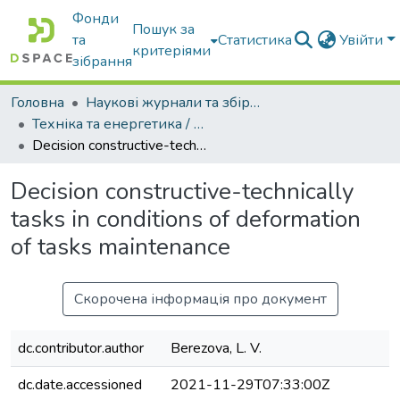
Фонди
Пошук за
та
Статистика
Увійти
критеріями
зібрання
Головна
Наукові журнали та збірники видань
Техніка та енергетика / Machinery & Energetics
Decision constructive-technically tasks in conditions of deformation of tasks maintenance
Decision constructive-technically
tasks in conditions of deformation
of tasks maintenance
Скорочена інформація про документ
dc.contributor.author
Berezova, L. V.
dc.date.accessioned
2021-11-29T07:33:00Z