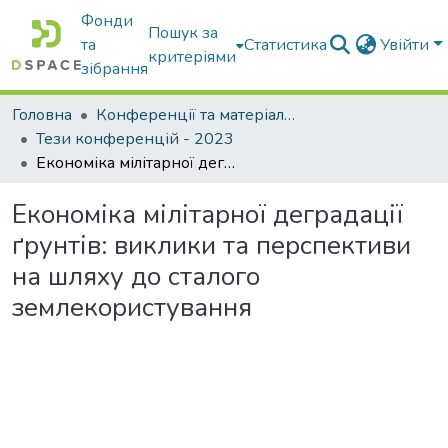
Фонди
Пошук за
та
Статистика
Увійти
критеріями
зібрання
Головна
Конференції та матеріали конференцій
Тези конференцій - 2023
Економіка мілітарної деградації ґрунтів: виклики та перспективи на шляху до сталого землекористування
Економіка мілітарної деградації
ґрунтів: виклики та перспективи
на шляху до сталого
землекористування