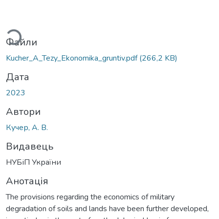
ься...
Файли
Kucher_A_Tezy_Ekonomika_gruntiv.pdf
(266,2 KB)
Дата
2023
Автори
Кучер, А. В.
Видавець
НУБіП України
Анотація
The provisions regarding the economics of military
degradation of soils and lands have been further developed,