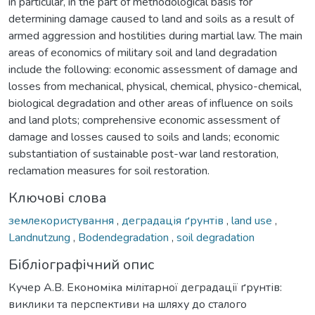
in particular, in the part of methodological basis for
determining damage caused to land and soils as a result of
armed aggression and hostilities during martial law. The main
areas of economics of military soil and land degradation
include the following: economic assessment of damage and
losses from mechanical, physical, chemical, physico-chemical,
biological degradation and other areas of influence on soils
and land plots; comprehensive economic assessment of
damage and losses caused to soils and lands; economic
substantiation of sustainable post-war land restoration,
reclamation measures for soil restoration.
Ключові слова
землекористування
,
деградація ґрунтів
,
land use
,
Landnutzung
,
Bodendegradation
,
soil degradation
Бібліографічний опис
Кучер А.В. Економіка мілітарної деградації ґрунтів:
виклики та перспективи на шляху до сталого