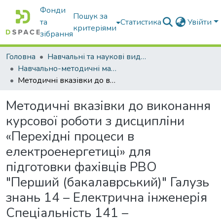
Фонди
Пошук за
та
Статистика
Увійти
критеріями
зібрання
Головна
Навчальні та наукові видання
Навчально-методичні матеріали
Методичні вказівки до виконання курсової роботи з дисципліни «Перехідні процеси в електроенергетиці» для підготовки фахівців РВО "Перший (бакалаврський)" Галузь знань 14 – Електрична інженерія Спеціальність 141 – Електроенергетика, електротехніка та електромеханіка Спеціалізація Електротехніка та електротехнології
Методичні вказівки до виконання
курсової роботи з дисципліни
«Перехідні процеси в
електроенергетиці» для
підготовки фахівців РВО
"Перший (бакалаврський)" Галузь
знань 14 – Електрична інженерія
Спеціальність 141 –