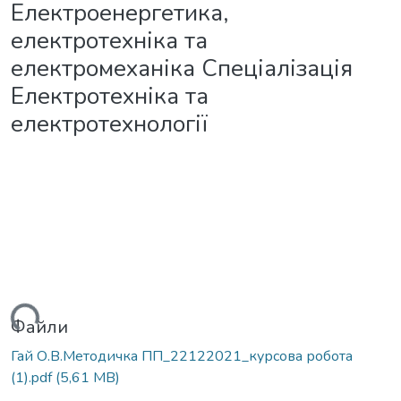
Електроенергетика,
електротехніка та
електромеханіка Спеціалізація
Електротехніка та
електротехнології
ться...
Файли
Гай О.В.Методичка ПП_22122021_курсова робота
(1).pdf
(5,61 MB)