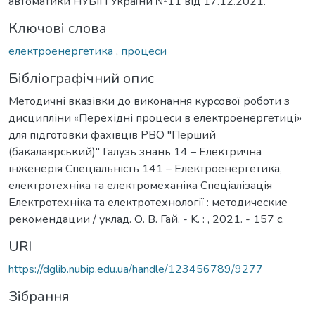
автоматики НУБіП України №11 від 17.12.2021.
Ключові слова
електроенергетика
,
процеси
Бібліографічний опис
Методичні вказівки до виконання курсової роботи з
дисципліни «Перехідні процеси в електроенергетиці»
для підготовки фахівців РВО "Перший
(бакалаврський)" Галузь знань 14 – Електрична
інженерія Спеціальність 141 – Електроенергетика,
електротехніка та електромеханіка Спеціалізація
Електротехніка та електротехнології : методические
рекомендации / уклад. О. В. Гай. - K. : , 2021. - 157 с.
URI
https://dglib.nubip.edu.ua/handle/123456789/9277
Зібрання