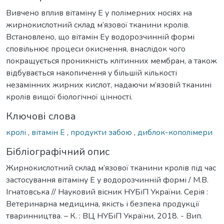
Вивчено вплив вітаміну Е у полімерних носіях на
жирнокислотний склад м’язової тканини кролів.
Встановлено, що вітамін Еу водорозчинній формі
сповільнює процеси окиснення, внаслідок чого
покращується проникність клітинних мембран, а також
відбувається накопичення у більшій кількості
незамінних жирних кислот, надаючи м’язовій тканині
кролів вищої біологічної цінності.
Ключові слова
кролі
,
вітамін Е
,
продукти забою
,
диблок-кополімери
Бібліографічний опис
Жирнокислотний склад м’язової тканини кролів під час
застосування вітаміну Е у водорозчинній формі / М.В.
Ігнатовська // Науковий вісник НУБіП України. Серія :
Ветеринарна медицина, якість і безпека продукції
тваринництва. – К. : ВЦ НУБіП України, 2018. - Вип.