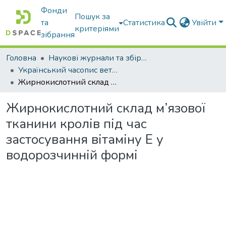
Фонди
Пошук за
та
Статистика
Увійти
критеріями
зібрання
Головна
Наукові журнали та збірники видань
Український часопис ветеринарних наук
Жирнокислотний склад м’язової тканини кролів під час застосування вітаміну Е у водорозчинній формі
Жирнокислотний склад м’язової
тканини кролів під час
застосування вітаміну Е у
водорозчинній формі