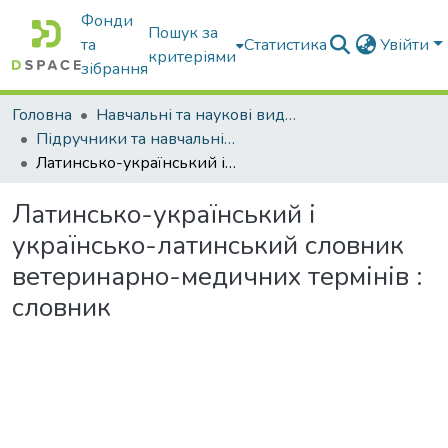
Фонди
Пошук за
та
Статистика
Увійти
критеріями
зібрання
Головна
Навчальні та наукові видання
Підручники та навчальні посібники
Латинсько-український і українсько-латинський словник ветеринарно-медичних термінів : словник
Латинсько-український і
українсько-латинський словник
ветеринарно-медичних термінів :
словник