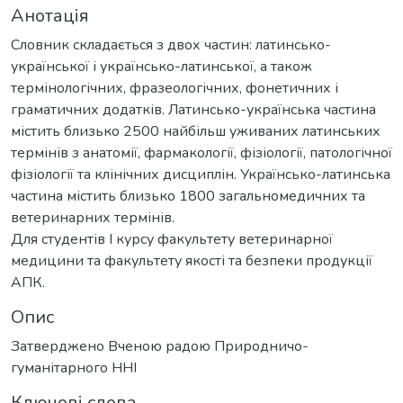
Анотація
Словник складається з двох частин: латинсько-
української і українсько-латинської, а також
термінологічних, фразеологічних, фонетичних і
граматичних додатків. Латинсько-українська частина
містить близько 2500 найбільш уживаних латинських
термінів з анатомії, фармакології, фізіології, патологічної
фізіології та клінічних дисциплін. Українсько-латинська
частина містить близько 1800 загальномедичних та
ветеринарних термінів.
Для студентів І курсу факультету ветеринарної
медицини та факультету якості та безпеки продукції
АПК.
Опис
Затверджено Вченою радою Природничо-
гуманітарного ННІ
Ключові слова