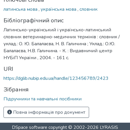
латинська мова
,
українська мова
,
словник
Бібліографічний опис
Латинсько-український і українсько-латинський
словник ветеринарно-медичних термінів : словник /
уклад.: О. Ю. Балалаєва, Н. В. Галичина ; Уклад.: О.Ю.
Балалаєва, Н.В. Галичина. - К. : Видавничий центр
НУБіП України , 2004. - 161 с.
URI
https://dglib.nubip.edu.ua/handle/123456789/2423
Зібрання
Підручники та навчальні посібники
Повна інформація про документ
DSpace software
copyright © 2002-2026
LYRASIS