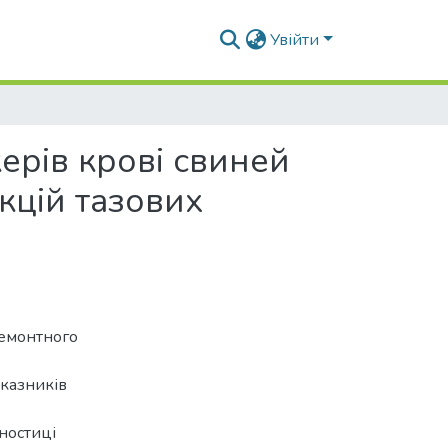
Увійти
ерів крові свиней
кцій тазових
ремонтного
оказників
гностиці