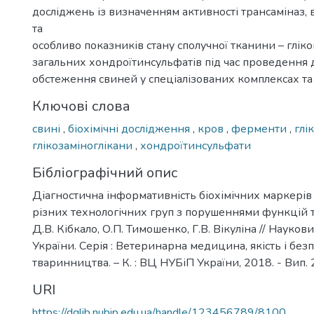
досліджень із визначенням активності трансаміназ, 
та
особливо показників стану сполучної тканини – гліко
загальних хондроїтинсульфатів під час проведення 
обстеження свиней у спеціалізованих комплексах та
Ключові слова
свині
,
біохімічні дослідження
,
кров
,
ферменти
,
глі
глікозаміноглікани
,
хондроїтинсульфати
Бібліографічний опис
Діагностична інформативність біохімічних маркерів
різних технологічних груп з порушеннями функцій т
Д.В. Кібкало, О.П. Тимошенко, Г.В. Вікуліна // Науко
України. Серія : Ветеринарна медицина, якість і без
тваринництва. – К. : ВЦ НУБіП України, 2018. - Вип. 2
URI
https://dglib.nubip.edu.ua/handle/123456789/8100