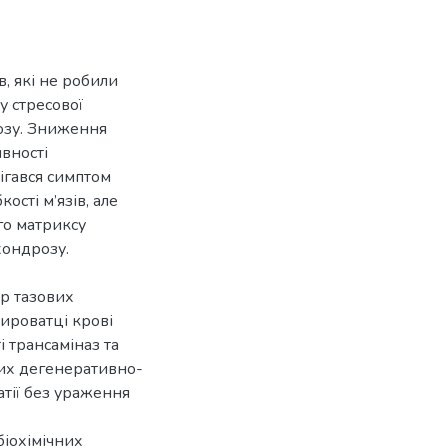
в, які не робили
у стресової
розу. Зниження
ивності
ігався симптом
ості м’язів, але
го матриксу
хондрозу.
ор тазових
ироватці крові
і трансаміназ та
них дегенеративно-
атії без ураження
іохімічних