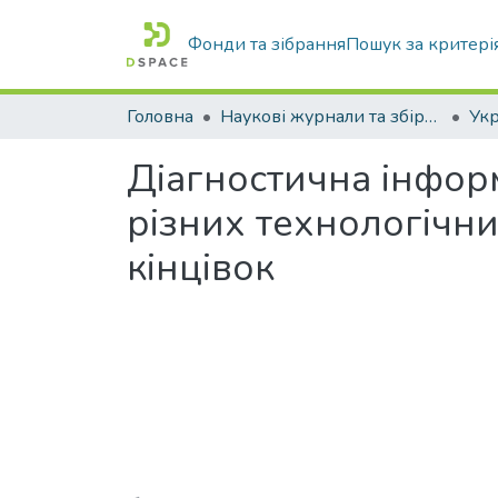
Фонди та зібрання
Пошук за критері
Головна
Наукові журнали та збірники видань
Діагностична інформ
різних технологічн
кінцівок