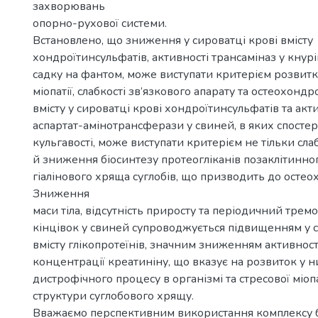
захворювань
опорно-рухової системи.
Встановлено, що зниження у сироватці крові вмісту
хондроїтинсульфатів, активності трансаміназ у кнурі
садку на фантом, може виступати критерієм розвитк
міопатії, слабкості зв’язкового апарату та остеохонд
вмісту у сироватці крові хондроїтинсульфатів та акт
аспартат-амінотрансферази у свиней, в яких спостер
кульгавості, може виступати критерієм не тільки слабк
й зниження біосинтезу протеогліканів позаклітинно
гіалінового хряща суглобів, що призводить до остео
Зниження
маси тіла, відсутність приросту та періодичний трем
кінцівок у свиней супроводжується підвищенням у с
вмісту глікопротеїнів, значним зниженням активност
концентрації креатиніну, що вказує на розвиток у 
дистрофічного процесу в організмі та стресової міоп
структури суглобового хрящу.
Вважаємо перспективним використання комплексу б