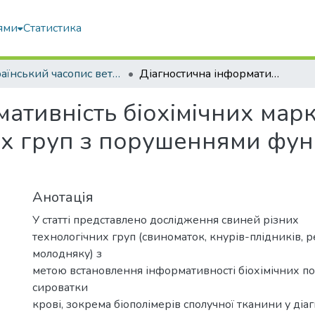
ями
Статистика
Український часопис ветеринарних наук
Діагностична інформативність біохімічних маркерів крові свиней різних технологічних груп з порушеннями функцій тазових кінцівок
ативність біохімічних марк
их груп з порушеннями фун
Анотація
У статті представлено дослідження свиней різних
технологічних груп (свиноматок, кнурів-плідників, 
молодняку) з
метою встановлення інформативності біохімічних п
сироватки
крові, зокрема біополімерів сполучної тканини у діа