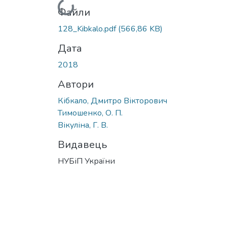
Вантажиться...
Файли
128_Kibkalo.pdf
(566,86 KB)
Дата
2018
Автори
Кібкало, Дмитро Вікторович
Тимошенко, О. П.
Вікуліна, Г. В.
Видавець
НУБіП України