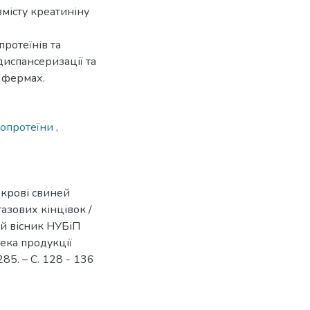
вмісту креатиніну
протеїнів та
диспансеризації та
 фермах.
копротеїни
,
 крові свиней
азових кінцівок /
вий вісник НУБіП
пека продукції
85. – С. 128 - 136