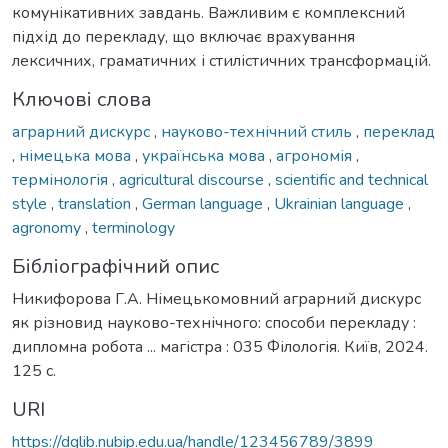
комунікативних завдань. Важливим є комплексний
підхід до перекладу, що включає врахування
лексичних, граматичних і стилістичних трансформацій.
Ключові слова
аграрний дискурс
,
науково-технічний стиль
,
переклад
,
німецька мова
,
українська мова
,
агрономія
,
термінологія
,
agricultural discourse
,
scientific and technical
style
,
translation
,
German language
,
Ukrainian language
,
agronomy
,
terminology
Бібліографічний опис
Никифорова Г.А. Німецькомовний аграрний дискурс
як різновид науково-технічного: способи перекладу :
дипломна робота ... магістра : 035 Філологія. Київ, 2024.
125 с.
URI
https://dglib.nubip.edu.ua/handle/123456789/3899