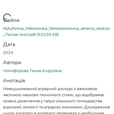
антажиться...
Файли
Nykyforova_Mahisterska_Nimetskomovnyi_ahrarnyi_dyskurs
_Поїхав текст.pdf
(920,55 KB)
Дата
2024
Автори
Никифорова, Ганна Андріївна
Анотація
Німецькомовний аграрний дискурс є важливою
частиною науково-технічного стилю, що відображає
сучасні досягнення у галузі сільського господарства,
агрономії, екології та аграрної економіки. Дослідження
цього дискурсу в контексті перекладу є необхідним