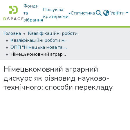
Фонди
Пошук за
та
Статистика
Увійти
критеріями
зібрання
Головна
Кваліфікаційні роботи
Кваліфікаційні роботи магістрів
ОПП "Німецька мова та друга іноземна мова"
Німецькомовний аграрний дискурс як різновид науково-технічного: способи перекладу
Німецькомовний аграрний
дискурс як різновид науково-
технічного: способи перекладу