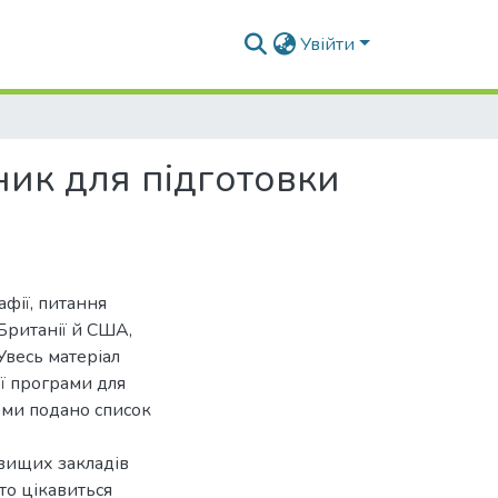
Увійти
ник для підготовки
фії, питання
 Британії й США,
Увесь матеріал
ої програми для
еми подано список
вищих закладів
хто цікавиться