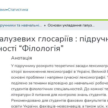
ями
Статистика
Підручники та навчальні посібники
Основи укладання галузевих глосаріїв : підручник для підготовки фахівців зі спеціальності “Філологія”
лузевих глосаріїв : підруч
ності “Філологія”
Анотація
У підручнику розкрито теоретичні засади лексикогра
історії виникнення лексикографії в Україні, Великій
основні проблеми і напрями сучасної лексикографії. 
поділено за темами відповідно до навчальної робоч
студентів філологічних спеціальностей. До кожної т
літератури й питання для контролю знань студентів.
Рекомендовано для студентів фахових факультетів 
освіти України, фахівців-мовознавців, а також усіх, 