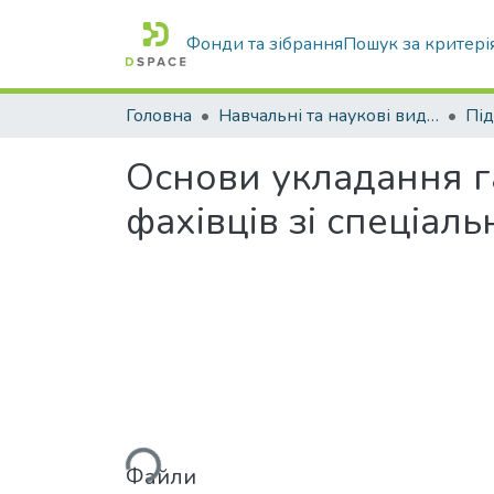
Фонди та зібрання
Пошук за критері
Головна
Навчальні та наукові видання
Основи укладання га
фахівців зі спеціаль
Вантажиться...
Файли