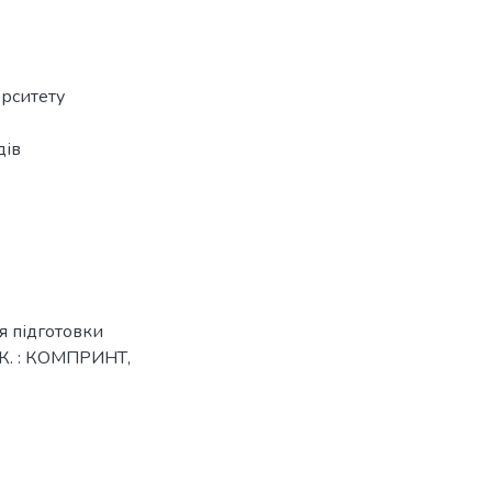
рситету
дів
я підготовки
 - К. : КОМПРИНТ,