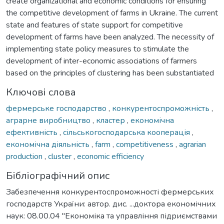
create organizational and economic conditions for ensuring
the competitive development of farms in Ukraine. The current
state and features of state support for competitive
development of farms have been analyzed. The necessity of
implementing state policy measures to stimulate the
development of inter-economic associations of farmers
based on the principles of clustering has been substantiated
Ключові слова
фермерське господарство
,
конкурентоспроможність
,
аграрне виробництво
,
кластер
,
економічна
ефективність
,
сільськогосподарська кооперація
,
економічна діяльність
,
farm
,
competitiveness
,
agrarian
production
,
cluster
,
economic efficiency
Бібліографічний опис
Забезпечення конкурентоспроможності фермерських
господарств України: автор. дис. ...доктора економічних
наук: 08.00.04 "Економіка та управління підриємствами