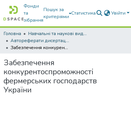
Фонди
Пошук за
та
Статистика
Увійти
критеріями
зібрання
Головна
Навчальні та наукові видання
Автореферати дисертацій та дисертації
Забезпечення конкурентоспроможності фермерських господарств України
Забезпечення
конкурентоспроможності
фермерських господарств
України