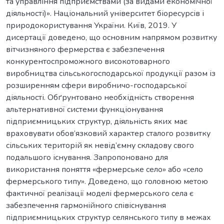
та управління підприємствами (за видами економічної
діяльності)». Національний університет біоресурсів і
природокористування України. Київ, 2019. У
дисертації доведено, що основним напрямом розвитку
вітчизняного фермерства є забезпечення
конкурентоспроможного високотоварного
виробництва сільськогосподарської продукції разом із
розширенням сфери виробничо-господарської
діяльності. Обґрунтовано необхідність створення
альтернативної системи функціонування
підприємницьких структур, діяльність яких має
враховувати обов’язковий характер сталого розвитку
сільських територій як невід’ємну складову свого
подальшого існування. Запропоновано для
використання поняття «фермерське село» або «село
фермерського типу». Доведено, що головною метою
фактичної реалізації моделі фермерського села є
забезпечення гармонійного співіснування
підприємницьких структур селянського типу в межах