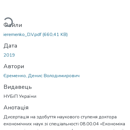
Вантажиться...
Файли
ieremenko_D.V.pdf
(660,41 KB)
Дата
2019
Автори
Єременко, Денис Володимирович
Видавець
НУБіП України
Анотація
Дисертація на здобуття наукового ступеня доктора
економічних наук зі спеціальності 08.00.04 «Економіка