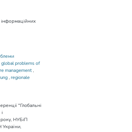
 інформаційних
облеми
,
global problems of
ure management
,
erung
,
regionale
еренції "Глобальні
 і
 року, НУБіП
Н України,