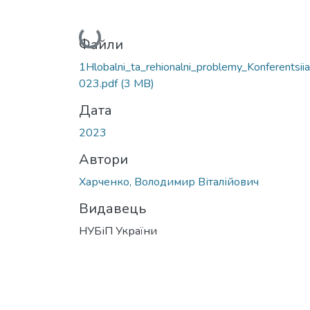
Вантажиться...
Файли
1Hlobalni_ta_rehionalni_problemy_Konferentsii
023.pdf
(3 MB)
Дата
2023
Автори
Харченко, Володимир Віталійович
Видавець
НУБіП України