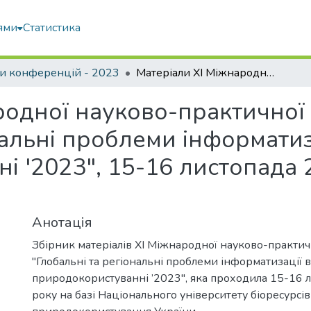
ями
Статистика
и конференцій - 2023
Матеріали XI Міжнародної науково-практичної конференції "Глобальні та регіональні проблеми інформатизації в суспільстві і природокористуванні '2023", 15-16 листопада 2023 року, НУБіП України, Київ
родної науково-практичної
альні проблеми інформатизац
і '2023", 15-16 листопада 
Анотація
Збірник матеріалів XI Міжнародної науково-практи
"Глобальні та регіональні проблеми інформатизації в с
природокористуванні ’2023", яка проходила 15-16 
року на базі Національного університету біоресурсів 