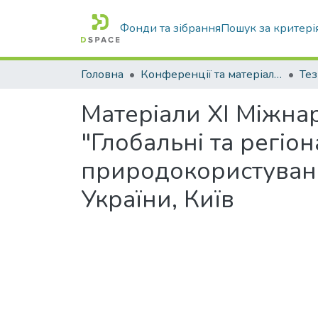
Фонди та зібрання
Пошук за критері
Головна
Конференції та матеріали конференцій
Тез
Матеріали XI Міжна
"Глобальні та регіон
природокористуванн
України, Київ