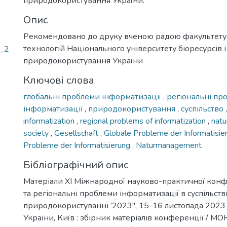
природокористування України.
Опис
Рекомендовано до друку вченою радою факультету
технологій Національного університету біоресурсів і
a_2
природокористування України
Ключові слова
глобальні проблеми інформатизації
,
регіональні пр
інформатизації
,
природокористування
,
суспільство
informatization
,
regional problems of informatization
,
nat
society
,
Gesellschaft
,
Globale Probleme der Informatisi
Probleme der Informatisierung
,
Naturmanagement
Бібліографічний опис
Матеріали XI Міжнародної науково-практичної конф
та регіональні проблеми інформатизації в суспільстві
природокористуванні ’2023", 15-16 листопада 2023
України, Київ : збірник матеріалів конференції / МО