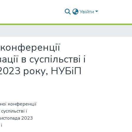
Увійти
 конференції
ії в суспільстві і
2023 року, НУБіП
чної конференції
успільстві і
листопада 2023
і