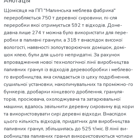
Анотація
Щомісяця на ПП "Малинська меблева фабрика"
переробляється 750 т деревної сировини, пі-сля
переробки якої отримується 592 т відходів. Доне-
давна лише 274 т можна було використати для пере-
робки в паливні гранули, а 318 т внаслідок високої
вологості, наявності золоутворюючих домішок, домі-
шок клею, були для цього непридатні. За рахунок
впровадження нової технологічної лінії виробництва
паливних гранул із відходів деревообробки і меблево-
го виробництва, яка складається із цеху подрібнення,
сушильної установки, накопичувальних та проміжно-го
бункерів, дробарки кінцевого дроблення, грануля-
торів, просіювача, охолоджувача та затарювальної
машини, вдалось звільнити деревну сировину від кори
та використовувати сирі деревні відходи. Внаслідок
цього кількість відходів, придатних для виробництва
паливних гранул, збільшилась до 525 т/міс. В лінії ви-
робництва паливних гранул використовуються чотири