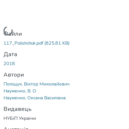
Вантажиться...
Файли
117_Polishchuk.pdf
(825,81 KB)
Дата
2018
Автори
Поліщук, Віктор Миколайович
Науменко, В. О.
Науменко, Оксана Василівна
Видавець
НУБіП України