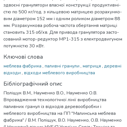
здвоєні гранулятори власної конструкції продуктивні-
стю по 500 кг/год. з кільцевою матрицею розрахунко-
вим діаметром 152 мм і одним роликом діаметром 88
мм. Розрахункова робоча частота обертання матриці
становить 315 об/хв. Для привода гранулятора засто-
сований мотор-редуктор МР1-315 з електродвигуном
потужністю 30 кВт.
Ключові слова
меблева фабрика
,
паливні гранули
,
матриця
,
деревні
відходи
,
відходи меблевого виробництва
Бібліографічний опис
Поліщук В.М., Науменко В.О., Науменко О.В.
Впровадження технологічної лінії виробництва
паливних гранул із відходів деревообробки і
меблевого виробництва на ПП "Малинська меблева
фабрика" / В.М. Поліщук, В.О. Науменко, О.В. Науменко
// Науковий вісник НУБіП України. Серія : Техніка та