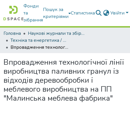
Фонди
Пошук за
та
Статистика
Увійти
критеріями
зібрання
Головна
Наукові журнали та збірники видань
Техніка та енергетика / Machinery & Energetics
Впровадження технологічної лінії виробництва паливних гранул із відходів деревообробки і меблевого виробництва на ПП "Малинська меблева фабрика"
Впровадження технологічної лінії
виробництва паливних гранул із
відходів деревообробки і
меблевого виробництва на ПП
"Малинська меблева фабрика"