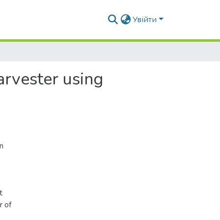
Увійти
rvester using
n
t
r of