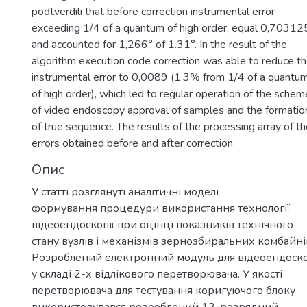
podtverdili that before correction instrumental error
exceeding 1/4 of a quantum of high order, equal 0,703125
and accounted for 1,266° of 1.31°. In the result of the
algorithm execution code correction was able to reduce t
instrumental error to 0,0089 (1.3% from 1/4 of a quantu
of high order), which led to regular operation of the schem
of video endoscopy approval of samples and the formatio
of true sequence. The results of the processing array of t
errors obtained before and after correction
Опис
У статті розглянуті аналітичні моделі
формування процедури використання технології
відеоендоскопії при оцінці показників технічного
стану вузлів і механізмів зернозбиральних комбайні
Розроблений електронний модуль для відеоендоско
у складі 2-х відлікового перетворювача. У якості
перетворювача для тестування коригуючого блоку