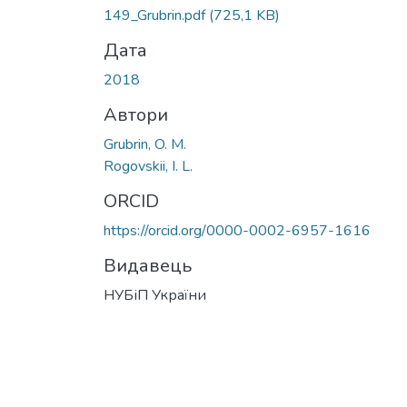
Вантажиться...
149_Grubrin.pdf
(725,1 KB)
Дата
2018
Автори
Grubrin, O. M.
Rogovskii, I. L.
ORCID
https://orcid.org/0000-0002-6957-1616
Видавець
НУБіП України