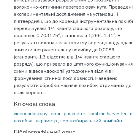
використовувався розроблений 13-розрядний
волоконно-оптичний перетворювач кута. Проведені
експериментальні дослідження на установці, і
підтвердили, що до корекції інструментальна похиб
перевищувала 1/4 кванта старшого розряду, що
дорівнює 0,703125°, і становила 1,266...1,31°. В
результаті виконання алгоритму корекції коду вдал
знизити інструментальну похибку до 0,0089
(становить 1,3 відсотка від 1/4 кванта старшого
розряду), що призвело до штатного функціонування
схеми відеоендоскопії узгодження відліків і
формування істинної послідовності. Наведено
результати обробки масивів похибок, отриманих до 
після корекції.
Ключові слова
videoendoscopy
,
error
,
parameter
,
combine harvester
,
в
похибка
,
параметр
,
зернозбиральний комбайн
Бібліографічний опис