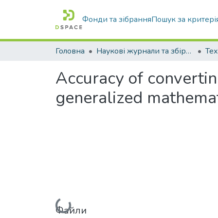
Фонди та зібрання
Пошук за критері
Головна
Наукові журнали та збірники видань
Accuracy of converti
generalized mathema
Файли