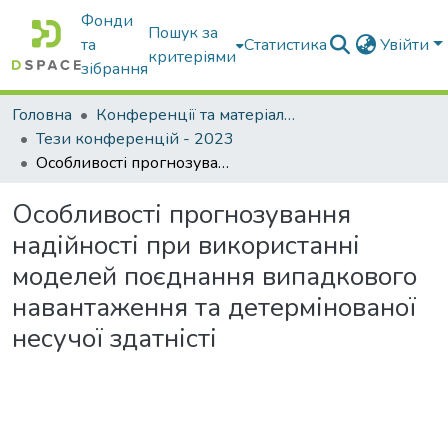
Фонди
Пошук за
та
Статистика
Увійти
критеріями
зібрання
Головна
Конференції та матеріали конференцій
Тези конференцій - 2023
Особливості прогнозування надійності при використанні моделей поєднання випадкового навантаження та детермінованої несучої здатністі
Особливості прогнозування
надійності при використанні
моделей поєднання випадкового
навантаження та детермінованої
несучої здатністі