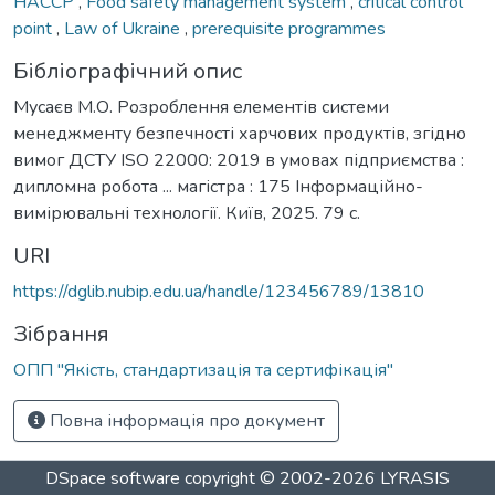
HACCP
,
Food safety management system
,
critical control
point
,
Law of Ukraine
,
prerequisite programmes
Бібліографічний опис
Мусаєв М.О. Розроблення елементів системи
менеджменту безпечності харчових продуктів, згідно
вимог ДСТУ ISO 22000: 2019 в умовах підприємства :
дипломна робота ... магістра : 175 Інформаційно-
вимірювальні технології. Київ, 2025. 79 с.
URI
https://dglib.nubip.edu.ua/handle/123456789/13810
Зібрання
ОПП "Якість, стандартизація та сертифікація"
Повна інформація про документ
DSpace software
copyright © 2002-2026
LYRASIS