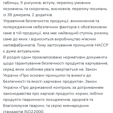
таблиць, 9 рисунків, вступу, переліку умовних
позначень та скорочень, висновків, переліку посилань
із 38 джерела, 2 додатків.
Управління безпечністю продукції, виникнення та
попередження небезпечних факторів є обов’язковим
саме в тій продукції, яка має найвищий ступінь ризику,
саме до яких і відноситься виробництво м’ясних
напівфабрикатів. Тому застосування принципів НАССР
є дуже актуальним.
В розділі один проаналізовано нормативні документи
щодо гарантування безпечності продуктів харчування,
серед яких особлива увага звертається на: Закон
України «Про основні принципи та вимоги до
безпечності та якості харчових продуктів», Закон
України «Про державний контроль за дотриманням
законодавства про харчові продукти, корми, побічні
продукти тваринного походження, здоров’я та
благополуччя тварин», та серію міжнародних
стандартів ISO22000.