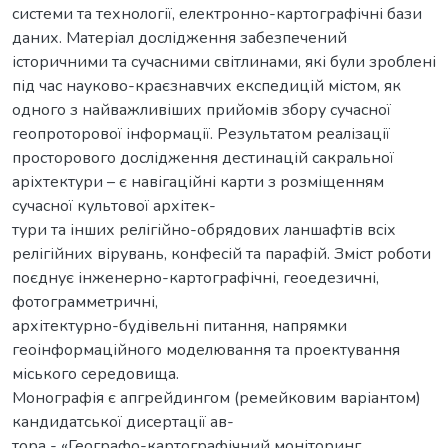
системи та технології, електронно-картографічні бази
даних. Матеріал дослідження забезпечений
історичними та сучасними світлинами, які були зроблені
під час науково-краєзнавчих експедицій містом, як
одного з найважливіших прийомів збору сучасної
геопроторової інформації. Результатом реалізації
просторового дослідження дестинацій сакральної
аріхтектури – є навігаційні карти з розміщенням
сучасної культової архітек-
тури та інших релігійно-обрядових ланшафтів всіх
релігійних вірувань, конфесій та парафій. Зміст роботи
поєднує інженерно-картографічні, геоедезичні,
фотограмметричні,
архітектурно-будівельні питання, напрямки
геоінформаційного моделювання та проектування
міського середовища.
Монографія є апгрейдингом (ремейковим варіантом)
кандидатської дисертації ав-
тора - «Географо-картографічний моніторинг