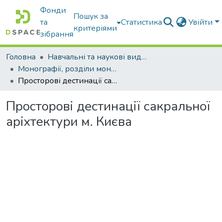
Фонди
Пошук за
та
Статистика
Увійти
критеріями
зібрання
Головна
Навчальні та наукові видання
Монографії, розділи монографій, доповіді
Просторові дестинації сакральної аріхтектури м. Києва
Просторові дестинації сакральної
аріхтектури м. Києва
Вантажиться...