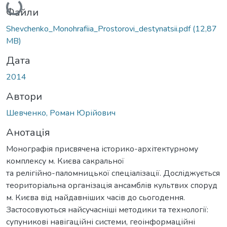
Файли
Shevchenko_Monohrafiia_Prostorovi_destynatsii.pdf
(12,87
MB)
Дата
2014
Автори
Шевченко, Роман Юрійович
Анотація
Монографія присвячена історико-архітектурному
комплексу м. Києва сакральної
та релігійно-паломницької спеціалізації. Досліджується
теориторіальна організація ансамблів культвих споруд
м. Києва від найдавніших часів до сьогодення.
Застосовуються найсучасніші методики та технології:
супуникові навігаційні системи, геоінформаційні