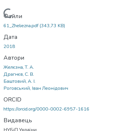
Вантажиться...
Файли
61_Zheliezna.pdf
(343,73 KB)
Дата
2018
Автори
Желєзна, Т. А.
Драгнєв, С. В.
Баштовий, А. І.
Роговський, Іван Леонідович
ORCID
https://orcid.org/0000-0002-6957-1616
Видавець
НУБіП України