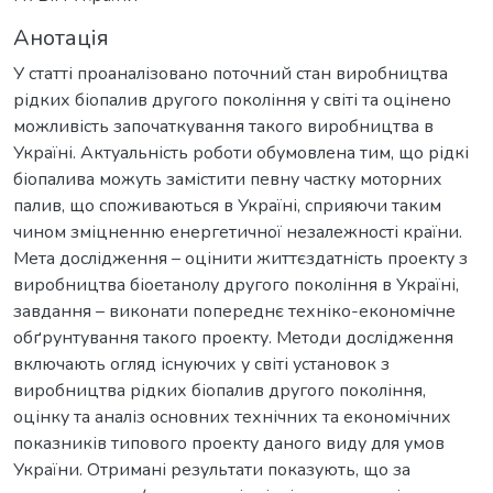
Анотація
У статті проаналізовано поточний стан виробництва
рідких біопалив другого покоління у світі та оцінено
можливість започаткування такого виробництва в
Україні. Актуальність роботи обумовлена тим, що рідкі
біопалива можуть замістити певну частку моторних
палив, що споживаються в Україні, сприяючи таким
чином зміцненню енергетичної незалежності країни.
Мета дослідження – оцінити життєздатність проекту з
виробництва біоетанолу другого покоління в Україні,
завдання – виконати попереднє техніко-економічне
обґрунтування такого проекту. Методи дослідження
включають огляд існуючих у світі установок з
виробництва рідких біопалив другого покоління,
оцінку та аналіз основних технічних та економічних
показників типового проекту даного виду для умов
України. Отримані результати показують, що за