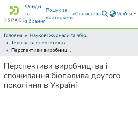
Фонди
Пошук за
та
Статистика
Увійти
критеріями
зібрання
Головна
Наукові журнали та збірники видань
Техніка та енергетика / Machinery & Energetics
Перспективи виробництва і споживання біопалива другого покоління в Україні
Перспективи виробництва і
споживання біопалива другого
покоління в Україні