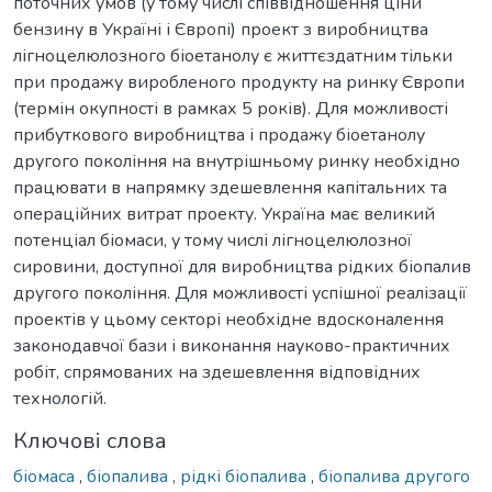
поточних умов (у тому числі співвідношення ціни
бензину в Україні і Європі) проект з виробництва
лігноцелюлозного біоетанолу є життєздатним тільки
при продажу виробленого продукту на ринку Європи
(термін окупності в рамках 5 років). Для можливості
прибуткового виробництва і продажу біоетанолу
другого покоління на внутрішньому ринку необхідно
працювати в напрямку здешевлення капітальних та
операційних витрат проекту. Україна має великий
потенціал біомаси, у тому числі лігноцелюлозної
сировини, доступної для виробництва рідких біопалив
другого покоління. Для можливості успішної реалізації
проектів у цьому секторі необхідне вдосконалення
законодавчої бази і виконання науково-практичних
робіт, спрямованих на здешевлення відповідних
технологій.
Ключові слова
біомаса
,
біопалива
,
рідкі біопалива
,
біопалива другого