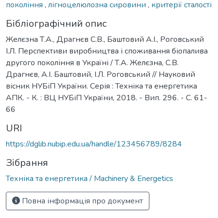
покоління
,
лігноцелюлозна сировини
,
критерії сталості
Бібліографічний опис
Желєзна Т.А., Драгнєв С.В., Баштовий А.І., Роговський
І.Л. Перспективи виробництва і споживання біопалива
другого покоління в Україні / Т.А. Желєзна, С.В.
Драгнєв, А.І. Баштовий, І.Л. Роговський // Науковий
вісник НУБіП України. Серія : Техніка та енергетика
АПК. - К. : ВЦ НУБіП України, 2018. - Вип. 296. - С. 61-
66
URI
https://dglib.nubip.edu.ua/handle/123456789/8284
Зібрання
Техніка та енергетика / Machinery & Energetics
Повна інформація про документ