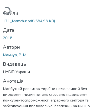
Вантажиться...
Файли
171_Mamchur.pdf
(584,93 KB)
Дата
2018
Автори
Мамчур, Р. М.
Видавець
НУБіП України
Анотація
Майбутній розвиток України неможливий без
вирішення низки питань стосовно підвищення
конкурентоспроможності аграрного сектора та
забезпечення продовольчої безпеки країни, що