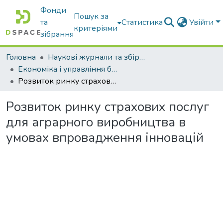
Фонди
Пошук за
та
Статистика
Увійти
критеріями
зібрання
Головна
Наукові журнали та збірники видань
Економіка і управління бізнесом
Розвиток ринку страхових послуг для аграрного виробництва в умовах впровадження інновацій
Розвиток ринку страхових послуг
для аграрного виробництва в
умовах впровадження інновацій