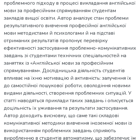
проблемного підходу в процесі викладання англійської
мови за професійним спрямуванням студентам
закладів вищої освіти. Автор аналізує стан проблеми
результативного вивчення професійної англійської
мови методистами й психологами й на підставі
отриманих результатів пропонує перевірку
ефективності застосування проблемно-комунікативних
завдань зі студентами технічних спеціальностей на
заняттях із «Англійської мови за професійним
спрямуванням». Дослідницька діяльність студентів
впливає на їхню мотивацію й активність: залучення їх
до самостійної пошукової роботи, оволодіння новими
видами діяльності, створення проблемних ситуацій. У
статті наводяться приклади таких завдань і описується
доцільність їх уживання та результати застосування.
Автор доходить висновку, що саме такі складові
комунікативної методики вивчення іноземної мови із
використанням проблемних завдань сприяють
виробленню в студентів автоматизму, що забезпечує їм