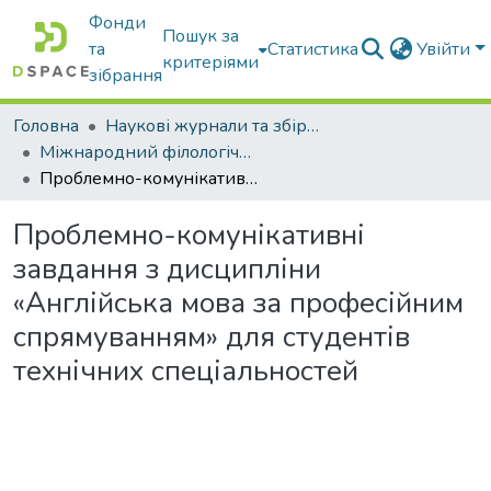
Фонди
Пошук за
та
Статистика
Увійти
критеріями
зібрання
Головна
Наукові журнали та збірники видань
Міжнародний філологічний часопис
Проблемно-комунікативні завдання з дисципліни «Англійська мова за професійним спрямуванням» для студентів технічних спеціальностей
Проблемно-комунікативні
завдання з дисципліни
«Англійська мова за професійним
спрямуванням» для студентів
технічних спеціальностей