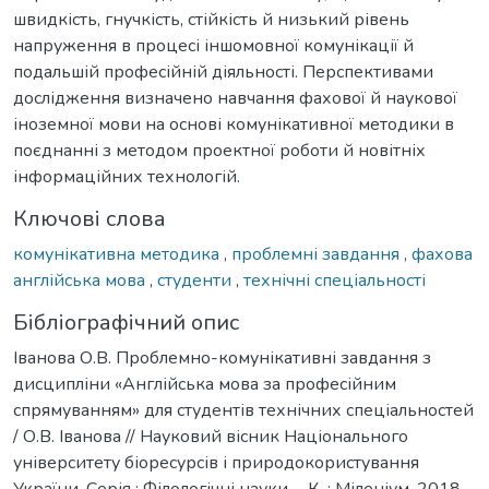
швидкість, гнучкість, стійкість й низький рівень
напруження в процесі іншомовної комунікації й
подальшій професійній діяльності. Перспективами
дослідження визначено навчання фахової й наукової
іноземної мови на основі комунікативної методики в
поєднанні з методом проектної роботи й новітніх
інформаційних технологій.
Ключові слова
комунікативна методика
,
проблемні завдання
,
фахова
англійська мова
,
студенти
,
технічні спеціальності
Бібліографічний опис
Іванова О.В. Проблемно-комунікативні завдання з
дисципліни «Англійська мова за професійним
спрямуванням» для студентів технічних спеціальностей
/ О.В. Іванова // Науковий вісник Національного
університету біоресурсів і природокористування
України. Серія : Філологічні науки. - К. : Міленіум, 2018. -