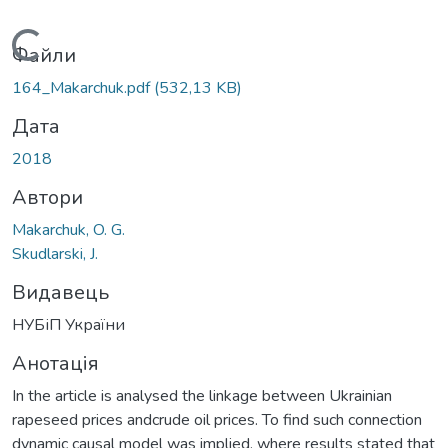
Вантажиться...
Файли
164_Makarchuk.pdf
(532,13 KB)
Дата
2018
Автори
Makarchuk, O. G.
Skudlarski, J.
Видавець
НУБіП України
Анотація
In the article is analysed the linkage between Ukrainian
rapeseed prices andcrude oil prices. To find such connection
dynamic causal model was implied, where results stated that