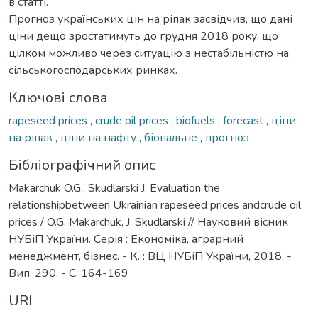
в статті.
Прогноз українських цін на ріпак засвідчив, що дані
ціни дещо зростатимуть до грудня 2018 року, що
цілком можливо через ситуацію з нестабільністю на
сільськогосподарських ринках.
Ключові слова
rapeseed prices
,
crude oil prices
,
biofuels
,
forecast
,
ціни
на ріпак
,
ціни на нафту
,
біопальне
,
прогноз
Бібліографічний опис
Makarchuk O.G., Skudlarski J. Evaluation the
relationshipbetween Ukrainian rapeseed prices andcrude oil
prices / O.G. Makarchuk, J. Skudlarski // Науковий вісник
НУБіП України. Серія : Економіка, аграрний
менеджмент, бізнес. - К. : ВЦ НУБіП України, 2018. -
Вип. 290. - С. 164-169
URI