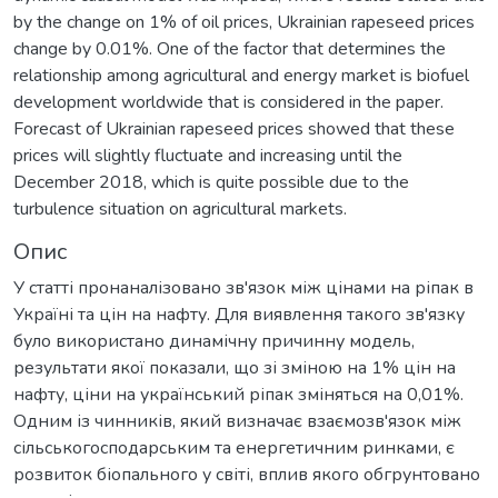
by the change on 1% of oil prices, Ukrainian rapeseed prices
change by 0.01%. One of the factor that determines the
relationship among agricultural and energy market is biofuel
development worldwide that is considered in the paper.
Forecast of Ukrainian rapeseed prices showed that these
prices will slightly fluctuate and increasing until the
December 2018, which is quite possible due to the
turbulence situation on agricultural markets.
Опис
У статті пронаналізовано зв'язок між цінами на ріпак в
Україні та цін на нафту. Для виявлення такого зв'язку
було використано динамічну причинну модель,
результати якої показали, що зі зміною на 1% цін на
нафту, ціни на український ріпак зміняться на 0,01%.
Одним із чинників, який визначає взаємозв'язок між
сільськогосподарським та енергетичним ринками, є
розвиток біопального у світі, вплив якого обгрунтовано