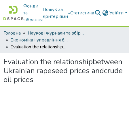
Фонди
Пошук за
та
Статистика
Увійти
критеріями
зібрання
Головна
Наукові журнали та збірники видань
Економіка і управління бізнесом
Evaluation the relationshipbetween Ukrainian rapeseed prices andcrude oil prices
Evaluation the relationshipbetween
Ukrainian rapeseed prices andcrude
oil prices