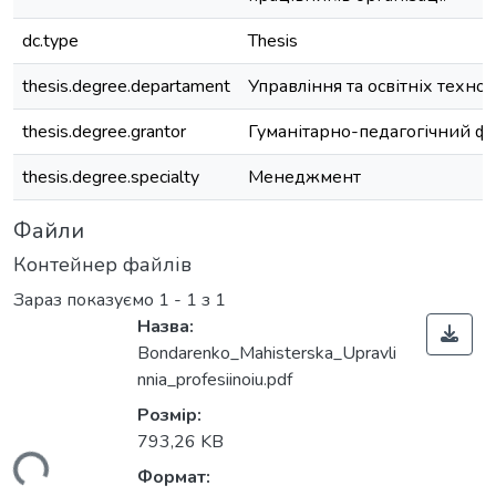
dc.type
Thesis
thesis.degree.departament
Управління та освітніх технол
thesis.degree.grantor
Гуманітарно-педагогічний ф
thesis.degree.specialty
Менеджмент
Файли
Контейнер файлів
Зараз показуємо
1 - 1 з 1
Назва:
Bondarenko_Mahisterska_Upravli
nnia_profesiinoiu.pdf
Розмір:
793,26 KB
ься...
Формат: