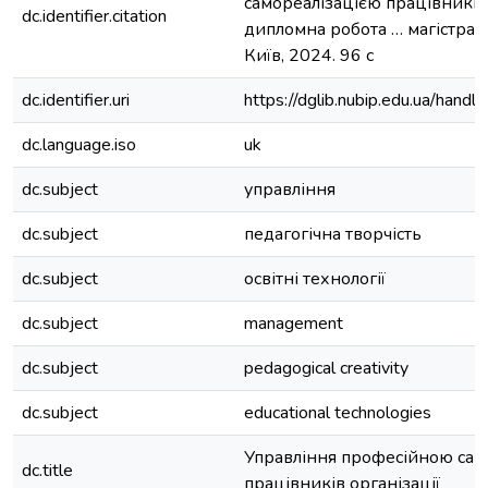
самореалізацією працівників 
dc.identifier.citation
дипломна робота … магістра 
Київ, 2024. 96 с
dc.identifier.uri
https://dglib.nubip.edu.ua/ha
dc.language.iso
uk
dc.subject
управління
dc.subject
педагогічна творчість
dc.subject
освітні технології
dc.subject
management
dc.subject
pedagogical creativity
dc.subject
educational technologies
Управління професійною сам
dc.title
працівників організації