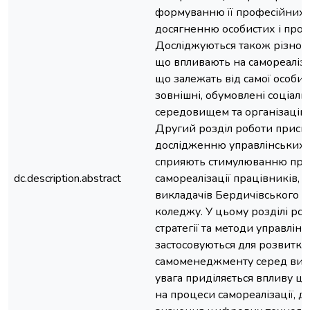
формуванню її професійних 
досягненню особистих і проф
Досліджуються також різнома
що впливають на самореалізац
що залежать від самої особисто
зовнішні, обумовлені соціал
середовищем та організацій
Другий розділ роботи присв
дослідженню управлінських п
сприяють стимулюванню про
dc.description.abstract
самореалізації працівників, 
викладачів Бердичівського п
коледжу. У цьому розділі роз
стратегії та методи управління
застосовуються для розвитку
самоменеджменту серед викл
увага приділяється впливу ц
на процеси самореалізації, д