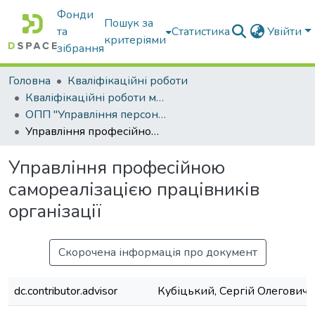
Фонди
Пошук за
та
Статистика
Увійти
критеріями
зібрання
Головна
Кваліфікаційні роботи
Кваліфікаційні роботи магістрів
ОПП "Управління персоналом"
Управління професійною самореалізацією працівників організації
Управління професійною
самореалізацією працівників
організації
Скорочена інформація про документ
dc.contributor.advisor
Кубіцький, Сергій Олегович