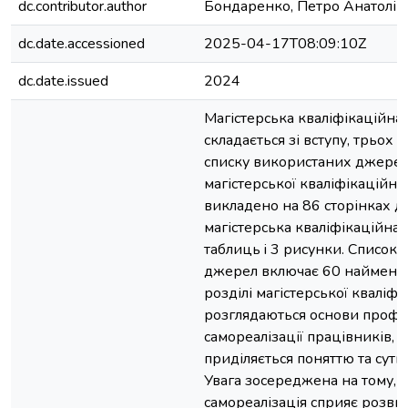
dc.contributor.author
Бондаренко, Петро Анатолій
dc.date.accessioned
2025-04-17T08:09:10Z
dc.date.issued
2024
Магістерська кваліфікаційна
складається зі вступу, трьох р
списку використаних джерел, 
магістерської кваліфікаційно
викладено на 86 сторінках д
магістерська кваліфікаційна 
таблиць i 3 рисунки. Список
джерел включає 60 наймену
розділі магістерської кваліф
розглядаються основи профе
самореалізації працівників, 
приділяється поняттю та сутн
Увага зосереджена на тому, 
самореалізація сприяє розвит