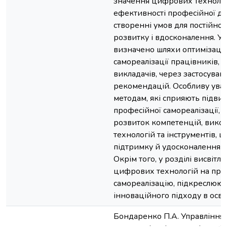
значення цифрових технолог
ефективності професійної дія
створенні умов для постійно
розвитку і вдосконалення. У 
визначено шляхи оптимізації
самореалізації працівників, 
викладачів, через застосува
рекомендацій. Особливу ува
методам, які сприяють підв
професійної самореалізації,
розвиток компетенцій, вико
технологій та інструментів, 
підтримку й удосконалення 
Окрім того, у розділі висвітл
цифрових технологій на про
самореалізацію, підкреслююч
інноваційного підходу в осві
Бондаренко П.А. Управління