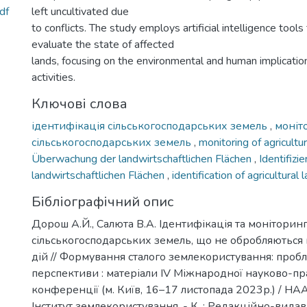
df
left uncultivated due
to conflicts. The study employs artificial intelligence tool
evaluate the state of affected
lands, focusing on the environmental and human implication
activities.
Ключові слова
ідентифікація сільськогосподарських земель
,
моніт
сільськогосподарських земель
,
monitoring of agricultu
Überwachung der landwirtschaftlichen Flächen
,
Identifizi
landwirtschaftlichen Flächen
,
identification of agricultural 
Бібліографічний опис
Дорош А.Й., Салюта В.А. Ідентифікація та моніторин
сільськогосподарських земель, що не обробляються
дій // Формування сталого землекористування: проб
перспективи : матеріали ІV Міжнародної науково-пр
конференції (м. Київ, 16–17 листопада 2023р.) / НА
Інститут землекористування. - К. : Редакційно-вида