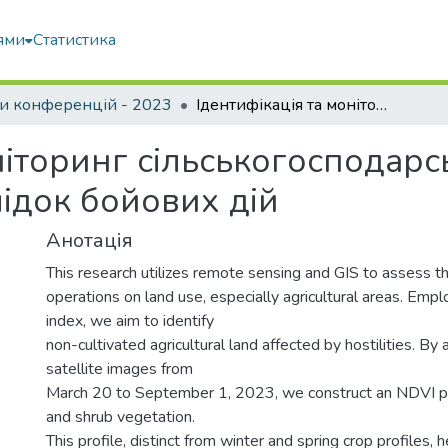
ями
Статистика
и конференцій - 2023
Ідентифікація та моніторинг сільськогосподарських земель, що не обробляються внаслідок бойових дій
ніторинг сільськогосподарс
ідок бойових дій
Анотація
This research utilizes remote sensing and GIS to assess th
operations on land use, especially agricultural areas. Emp
index, we aim to identify
non-cultivated agricultural land affected by hostilities. By
satellite images from
March 20 to September 1, 2023, we construct an NDVI pro
and shrub vegetation.
This profile, distinct from winter and spring crop profiles, h