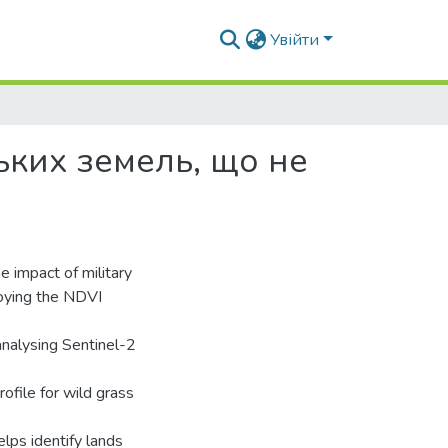
Увійти
ьких земель, що не
e impact of military
loying the NDVI
 analysing Sentinel-2
file for wild grass
elps identify lands