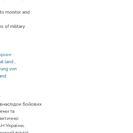
s to monitor and
s of military
оринг
ral land
,
erung von
land
г
 внаслідок бойових
леми та
актичної
АН України,
вничий відділ