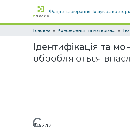
Фонди та зібрання
Пошук за критері
Головна
Конференції та матеріали конференцій
Тез
Ідентифікація та мо
обробляються внасл
Файли