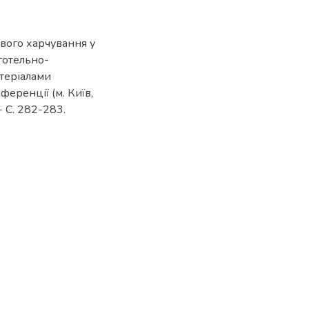
вого харчування у
 готельно-
атеріалами
ференції (м. Київ,
- С. 282-283.