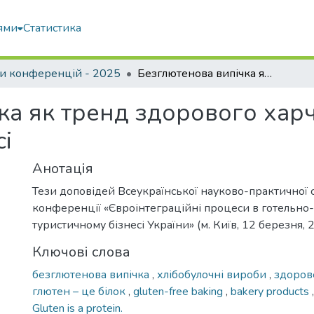
ями
Статистика
и конференцій - 2025
Безглютенова випічка як тренд здорового харчування у ресторанному бізнесі
ка як тренд здорового хар
і
Анотація
Тези доповідей Всеукраїнської науково-практичної 
конференції «Євроінтеграційні процеси в готельно
туристичному бізнесі України» (м. Київ, 12 березня, 
Ключові слова
безглютенова випічка
,
хлібобулочні вироби
,
здоров
глютен – це білок
,
gluten-free baking
,
bakery products
Gluten is a protein.