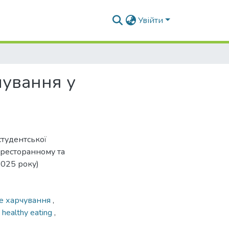
Увійти
чування у
студентської
-ресторанному та
2025 року)
е харчування
,
,
healthy eating
,