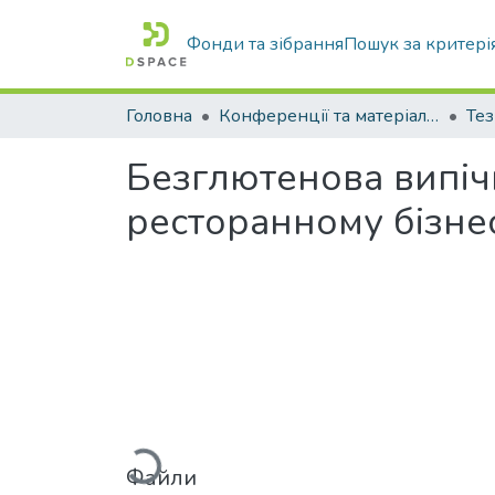
Фонди та зібрання
Пошук за критері
Головна
Конференції та матеріали конференцій
Тез
Безглютенова випіч
ресторанному бізнес
Вантажиться...
Файли