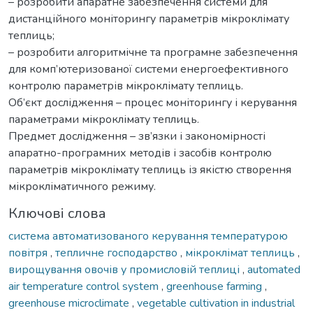
– розробити апаратне забезпечення системи для
дистанційного моніторингу параметрів мікроклімату
теплиць;
– розробити алгоритмічне та програмне забезпечення
для комп’ютеризованої системи енергоефективного
контролю параметрів мікроклімату теплиць.
Об’єкт дослідження – процес моніторингу і керування
параметрами мікроклімату теплиць.
Предмет дослідження – зв’язки і закономірності
апаратно-програмних методів і засобів контролю
параметрів мікроклімату теплиць із якістю створення
мікрокліматичного режиму.
Ключові слова
система автоматизованого керування температурою
повітря
,
тепличне господарство
,
мікроклімат теплиць
,
вирощування овочів у промисловій теплиці
,
automated
air temperature control system
,
greenhouse farming
,
greenhouse microclimate
,
vegetable cultivation in industrial