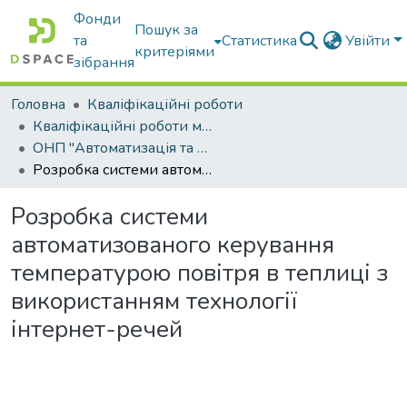
Фонди
Пошук за
та
Статистика
Увійти
критеріями
зібрання
Головна
Кваліфікаційні роботи
Кваліфікаційні роботи магістрів
ОНП "Автоматизація та комп’ютерно-інтегровані технології та робототехніка"
Розробка системи автоматизованого керування температурою повітря в теплиці з використанням технології інтернет-речей
Розробка системи
автоматизованого керування
температурою повітря в теплиці з
використанням технології
інтернет-речей