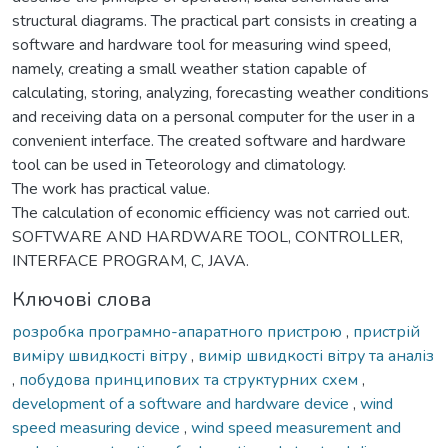
structural diagrams. The practical part consists in creating a
software and hardware tool for measuring wind speed,
namely, creating a small weather station capable of
calculating, storing, analyzing, forecasting weather conditions
and receiving data on a personal computer for the user in a
convenient interface. The created software and hardware
tool can be used in Teteorology and climatology.
The work has practical value.
The calculation of economic efficiency was not carried out.
SOFTWARE AND HARDWARE TOOL, CONTROLLER,
INTERFACE PROGRAM, C, JAVA.
Ключові слова
розробка програмно-апаратного пристрою
,
пристрій
виміру швидкості вітру
,
вимір швидкості вітру та аналіз
,
побудова принципових та структурних схем
,
development of a software and hardware device
,
wind
speed measuring device
,
wind speed measurement and