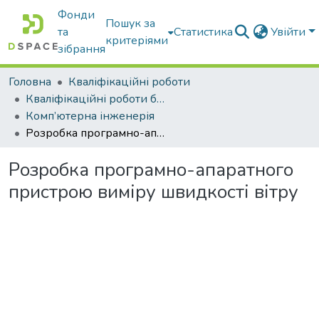
Фонди
Пошук за
та
Статистика
Увійти
критеріями
зібрання
Головна
Кваліфікаційні роботи
Кваліфікаційні роботи бакалаврів
Комп’ютерна інженерія
Розробка програмно-апаратного пристрою виміру швидкості вітру
Розробка програмно-апаратного
пристрою виміру швидкості вітру