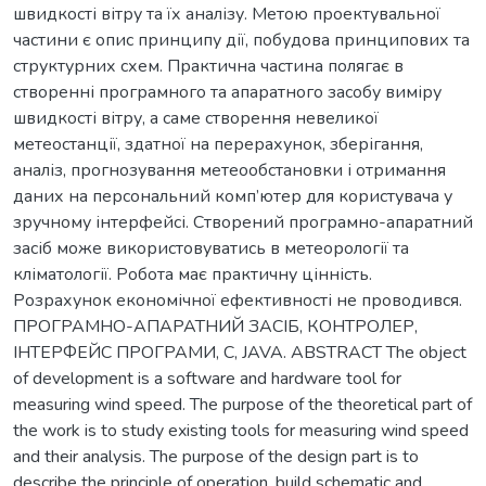
швидкості вітру та їх аналізу. Метою проектувальної
частини є опис принципу дії, побудова принципових та
структурних схем. Практична частина полягає в
створенні програмного та апаратного засобу виміру
швидкості вітру, а саме створення невеликої
метеостанції, здатної на перерахунок, зберігання,
аналіз, прогнозування метеообстановки і отримання
даних на персональний комп’ютер для користувача у
зручному інтерфейсі. Створений програмно-апаратний
засіб може використовуватись в метеорології та
кліматології. Робота має практичну цінність.
Розрахунок економічної ефективності не проводився.
ПРОГРАМНО-АПАРАТНИЙ ЗАСІБ, КОНТРОЛЕР,
ІНТЕРФЕЙС ПРОГРАМИ, С, JAVA. ABSTRACT The object
of development is a software and hardware tool for
measuring wind speed. The purpose of the theoretical part of
the work is to study existing tools for measuring wind speed
and their analysis. The purpose of the design part is to
describe the principle of operation, build schematic and