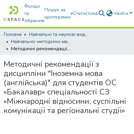
Фонди
Пошук за
та
Статистика
Увійти
критеріями
зібрання
Головна
Навчальні та наукові видання
Навчально-методичні матеріали
Методичні рекомендації з дисципліни "Іноземна мова (англійська)" для студентів ОС «Бакалавр» спеціальності C3 «Міжнародні відносини, суспільні комунікації та регіональні студії»
Методичні рекомендації з
дисципліни "Іноземна мова
(англійська)" для студентів ОС
«Бакалавр» спеціальності C3
«Міжнародні відносини, суспільні
комунікації та регіональні студії»