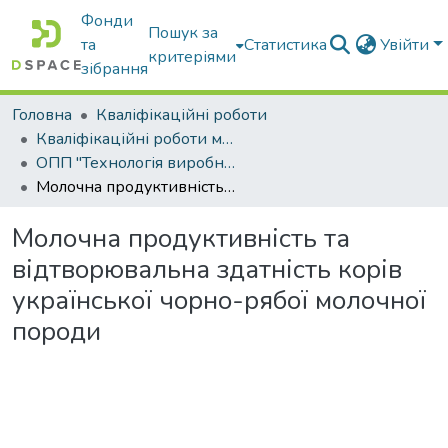
Фонди
Пошук за
та
Статистика
Увійти
критеріями
зібрання
Головна
Кваліфікаційні роботи
Кваліфікаційні роботи магістрів
ОПП "Технологія виробництва і переробки продукції тваринництва"
Молочна продуктивність та відтворювальна здатність корів української чорно-рябої молочної породи
Молочна продуктивність та
відтворювальна здатність корів
української чорно-рябої молочної
породи