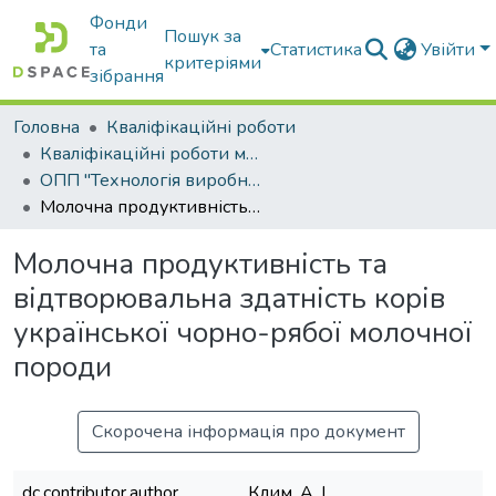
Фонди
Пошук за
та
Статистика
Увійти
критеріями
зібрання
Головна
Кваліфікаційні роботи
Кваліфікаційні роботи магістрів
ОПП "Технологія виробництва і переробки продукції тваринництва"
Молочна продуктивність та відтворювальна здатність корів української чорно-рябої молочної породи
Молочна продуктивність та
відтворювальна здатність корів
української чорно-рябої молочної
породи
Скорочена інформація про документ
dc.contributor.author
Клим, А. І.