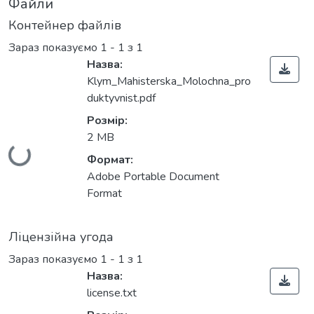
Файли
Контейнер файлів
Зараз показуємо
1 - 1 з 1
Назва:
Klym_Mahisterska_Molochna_pro
duktyvnist.pdf
Розмір:
2 MB
Вантажиться...
Формат:
Adobe Portable Document
Format
Ліцензійна угода
Зараз показуємо
1 - 1 з 1
Назва:
license.txt