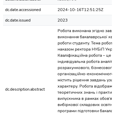
dc.date.accessioned
2024-10-16T12:51:25Z
dc.date.issued
2023
Робота виконана згідно завд
виконання бакалаврської ква
роботи студенту. Тема робот
наказом ректора НУБіП Укра
Кваліфікаційна робота – це с
індивідуальна робота аналіти
розрахункового, бізнесового
організаційно-економічного 
містить рішення завдань уза
характеру. Робота відобража
dc.description.abstract
теоретичних знань і практи
випускника в рамках обов’язк
вибіркової складових освітн
програми підготовки бакалав