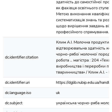
здатність до самостійної проф
як фахівця освітнього ступен
Метою виконання кваліфікац
систематизація знань та ро
щодо вирішення завдань від
професійного спрямування.
Клим А.І. Молочна продуктивн
відтворювальна здатність кор
чорно-рябої молочної породи
dc.identifier.citation
робота ... магістра : 204 «Техн
виробництва і переробки пр
тваринництва» / Клим А.І. - Ки
dc.identifier.uri
https://dglib.nubip.edu.ua/ha
dc.language.iso
uk
dc.subject
українська чорно-ряба моло