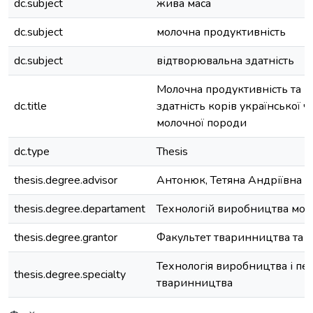
dc.subject
жива маса
dc.subject
молочна продуктивність
dc.subject
відтворювальна здатність
Молочна продуктивність та 
dc.title
здатність корів української 
молочної породи
dc.type
Thesis
thesis.degree.advisor
Антонюк, Тетяна Андріївна
thesis.degree.departament
Технологій виробництва моло
thesis.degree.grantor
Факультет тваринництва та в
Технологія виробництва і пе
thesis.degree.specialty
тваринництва