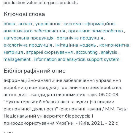
production value of organic products.
Ключові слова
облік
,
аналіз
,
управління
,
система інформаційно-
аналітичного забезпечення
,
органічне землеробство
,
натуральна продукція
,
органічна продукція
,
екологічна продукція
,
імітаційна модель
,
компонентна
матриця
,
аграрні формування
,
accounting
,
analysis
,
management
,
information and analytical support system
Бібліографічний опис
Інформаційно-аналітичне забезпечення управління
виробництвом продукції органічного землеробства:
автор. дис. ...кандидата економічних наук: 08.00.09
"Бухгалтерський облік,аналіз та аудит (за видами
економічної діяльності)" (економічні науки) / М.М. Гузь ;
Національний університет біоресурсів і
природокористування України. - Київ, 2021. - 22 с