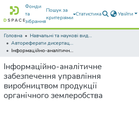
Фонди
Пошук за
та
Статистика
Увійти
критеріями
зібрання
Головна
Навчальні та наукові видання
Автореферати дисертацій та дисертації
Інформаційно-аналітичне забезпечення управління виробництвом продукції органічного землеробства
Інформаційно-аналітичне
забезпечення управління
виробництвом продукції
органічного землеробства