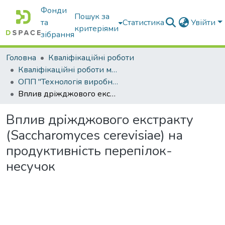
Фонди
Пошук за
та
Статистика
Увійти
критеріями
зібрання
Головна
Кваліфікаційні роботи
Кваліфікаційні роботи магістрів
ОПП "Технологія виробництва і переробки продукції тваринництва"
Вплив дріжджового екстракту (Saccharomyces cerevisiae) на продуктивність перепілок-несучок
Вплив дріжджового екстракту
(Saccharomyces cerevisiae) на
продуктивність перепілок-
несучок