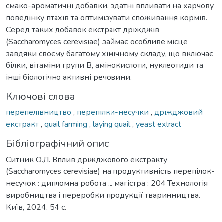
смако-ароматичні добавки, здатні впливати на харчову
поведінку птахів та оптимізувати споживання кормів.
Серед таких добавок екстракт дріжджів
(Saccharomyces cerevisiae) займає особливе місце
завдяки своєму багатому хімічному складу, що включає
білки, вітаміни групи B, амінокислоти, нуклеотиди та
інші біологічно активні речовини.
Ключові слова
перепелівництво
,
перепілки-несучки
,
дріжджовий
екстракт
,
quail farming
,
laying quail
,
yeast extract
Бібліографічний опис
Ситник О.Л. Вплив дріжджового екстракту
(Saccharomyces cerevisiae) на продуктивність перепілок-
несучок : дипломна робота ... магістра : 204 Технологія
виробництва і переробки продукції тваринництва.
Київ, 2024. 54 с.