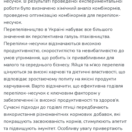
несучок. В результаті проведеної експериментальної
роботи було визначено хімічний аналіз комбікормів,
проведено оптимізацію комбікормів для перепілок-
несучок.
Перепелівництво в Україні набуває все більшого
значення як перспективна галузь птахівництва.
Перепілки-несучки відзначаються високою
продуктивністю, скоростиглістю та невибагливістю до
умов утримання, що робить їх привабливими для
малого та середнього бізнесу. Яйця та м’ясо перепелів
цінуються за високі харчові та дієтичні властивості, що
відповідає зростаючому попиту на якісні продукти
харчування. Варто відзначити, що ефективна годівля
перепілок-несучок є ключовим фактором у
забезпеченні їх високої продуктивності та здоров’я.
Сучасні підходи до годівлі птиці передбачають
використання різноманітних кормових добавок, які
покращують засвоюваність кормів, стимулюють апетит
та підвищують імунітет. Особливу увагу привертають