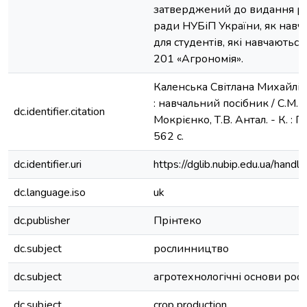
затверджений до видання р
ради НУБіП України, як навч
для студентів, які навчаються
201 «Агрономія».
Каленська Світлана Михайлі
: навчальний посібник / С.М. 
dc.identifier.citation
Мокрієнко, Т.В. Антал. - К. : П
562 с.
dc.identifier.uri
https://dglib.nubip.edu.ua/ha
dc.language.iso
uk
dc.publisher
Прінтеко
dc.subject
рослинництво
dc.subject
агротехнологічні основи ро
dc.subject
crop production