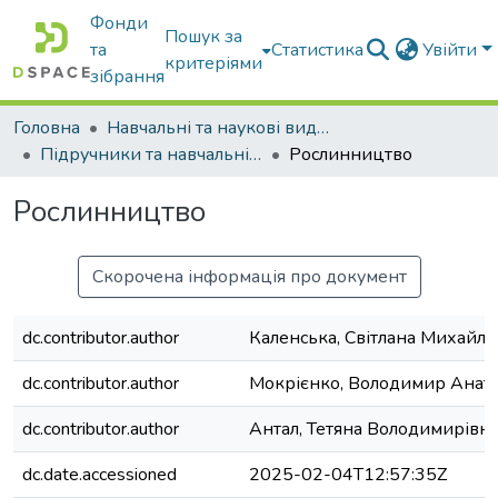
Фонди
Пошук за
та
Статистика
Увійти
критеріями
зібрання
Головна
Навчальні та наукові видання
Підручники та навчальні посібники
Рослинництво
Рослинництво
Скорочена інформація про документ
dc.contributor.author
Каленська, Світлана Михайлі
dc.contributor.author
Мокрієнко, Володимир Анат
dc.contributor.author
Антал, Тетяна Володимирівн
dc.date.accessioned
2025-02-04T12:57:35Z