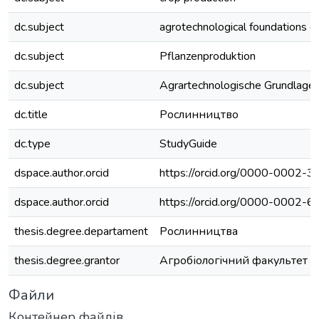
dc.subject
agrotechnological foundations of
dc.subject
Pflanzenproduktion
dc.subject
Agrartechnologische Grundlage
dc.title
Рослинництво
dc.type
StudyGuide
dspace.author.orcid
https://orcid.org/0000-0002-
dspace.author.orcid
https://orcid.org/0000-0002-
thesis.degree.departament
Рослинництва
thesis.degree.grantor
Агробіологічний факультет
Файли
Контейнер файлів