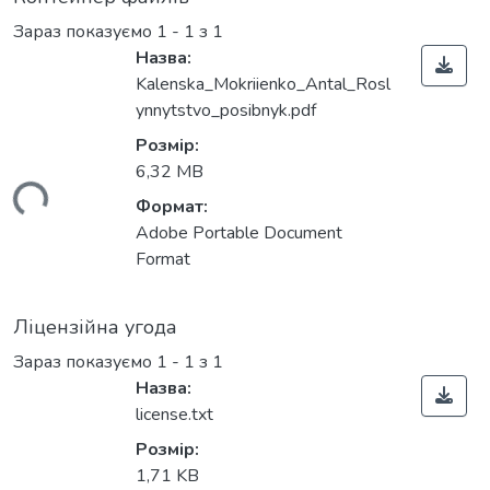
Зараз показуємо
1 - 1 з 1
Назва:
Kalenska_Mokriienko_Antal_Rosl
ynnytstvo_posibnyk.pdf
Розмір:
6,32 MB
ься...
Формат:
Adobe Portable Document
Format
Ліцензійна угода
Зараз показуємо
1 - 1 з 1
Назва:
license.txt
Розмір:
1,71 KB