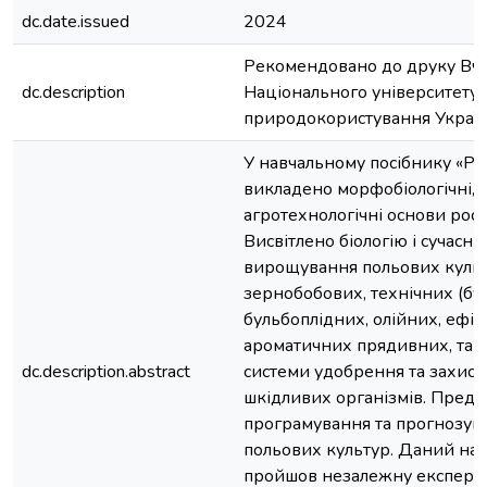
dc.date.issued
2024
Рекомендовано до друку Вч
dc.description
Національного університету б
природокористування Украї
У навчальному посібнику «Р
викладено морфобіологічні, а
агротехнологічні основи рос
Висвітлено біологію і сучасні 
вирощування польових культ
зернобобових, технічних (бу
бульбоплідних, олійних, ефір
ароматичних прядивних, та ін
dc.description.abstract
системи удобрення та захист
шкідливих організмів. Предс
програмування та прогнозув
польових культур. Даний на
пройшов незалежну експерти