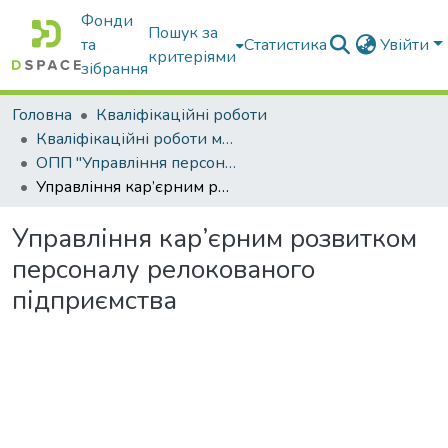
Фонди
Пошук за
та
Статистика
Увійти
критеріями
зібрання
Головна
Кваліфікаційні роботи
Кваліфікаційні роботи магістрів
ОПП "Управління персоналом"
Управління кар’єрним розвитком персоналу релокованого підприємства
Управління кар’єрним розвитком
персоналу релокованого
підприємства