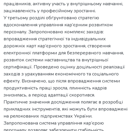
працівників, активну участь у внутрішньому навчанні,
зацікавленість у професійному зростанні.
У третьому розділі обґрунтовано стратегію
вдосконалення управління кар’єрним розвитком
персоналу. Запропоновано комплекс заходів:
впровадження стратегічної та індивідуальних
дорожніх карт кар’єрного зростання, створення
електронної платформи для безперервного навчання,
розвиток системи наставництва та внутрішньої
сертифікації. Проведено оцінку доцільності реалізації
заходів з урахуванням економічного та соціального
ефекту. Визначено, що після впровадження системи
продуктивність праці зросла, плинність кадрів
знизилась, а період адаптації скоротився.
Практичне значення дослідження полягає в розробці
прикладних інструментів, які можуть бути впроваджені
на релокованих підприємствах України.
Запропонована система управління кар’єрою
персоналу дозволяє забезпечити стабільність