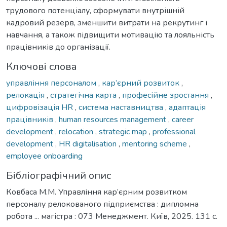
трудового потенціалу, сформувати внутрішній
кадровий резерв, зменшити витрати на рекрутинг і
навчання, а також підвищити мотивацію та лояльність
працівників до організації.
Ключові слова
управління персоналом
,
кар’єрний розвиток
,
релокація
,
стратегічна карта
,
професійне зростання
,
цифровізація HR
,
система наставництва
,
адаптація
працівників
,
human resources management
,
career
development
,
relocation
,
strategic map
,
professional
development
,
HR digitalisation
,
mentoring scheme
,
employee onboarding
Бібліографічний опис
Ковбаса М.М. Управління кар’єрним розвитком
персоналу релокованого підприємства : дипломна
робота ... магістра : 073 Менеджмент. Київ, 2025. 131 с.