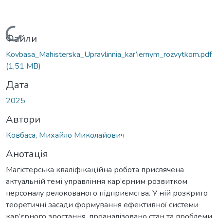
Вантажиться...
Файли
Kovbasa_Mahisterska_Upravlinnia_kar’iernym_rozvytkom.pdf
(1,51 MB)
Дата
2025
Автори
Ковбаса, Михайло Миколайович
Анотація
Магістерська кваліфікаційна робота присвячена
актуальній темі управління кар’єрним розвитком
персоналу релокованого підприємства. У ній розкрито
теоретичні засади формування ефективної системи
кар’єрного зростання, проаналізовано стан та проблеми