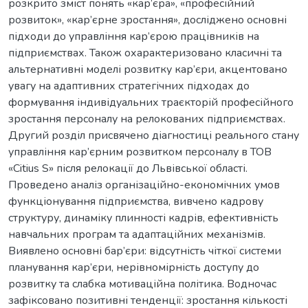
розкрито зміст понять «кар’єра», «професійний
розвиток», «кар’єрне зростання», досліджено основні
підходи до управління кар’єрою працівників на
підприємствах. Також охарактеризовано класичні та
альтернативні моделі розвитку кар’єри, акцентовано
увагу на адаптивних стратегічних підходах до
формування індивідуальних траєкторій професійного
зростання персоналу на релокованих підприємствах.
Другий розділ присвячено діагностиці реального стану
управління кар’єрним розвитком персоналу в ТОВ
«Citius S» після релокації до Львівської області.
Проведено аналіз організаційно-економічних умов
функціонування підприємства, вивчено кадрову
структуру, динаміку плинності кадрів, ефективність
навчальних програм та адаптаційних механізмів.
Виявлено основні бар’єри: відсутність чіткої системи
планування кар’єри, нерівномірність доступу до
розвитку та слабка мотиваційна політика. Водночас
зафіксовано позитивні тенденції: зростання кількості