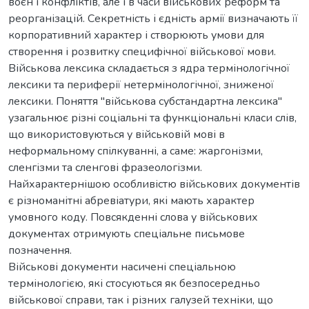
воєн і конфліктів, але і в часи військових реформ та
реорганізацій. Секретність і єдність армії визначають її
корпоративний характер і створюють умови для
створення і розвитку специфічної військової мови.
Військова лексика складається з ядра термінологічної
лексики та периферії нетермінологічної, зниженої
лексики. Поняття "військова субстандартна лексика"
узагальнює різні соціальні та функціональні класи слів,
що використовуються у військовій мові в
неформальному спілкуванні, а саме: жаргонізми,
сленгізми та сленгові фразеологізми.
Найхарактернішою особливістю військових документів
є різноманітні абревіатури, які мають характер
умовного коду. Повсякденні слова у військових
документах отримують спеціальне письмове
позначення.
Військові документи насичені спеціальною
термінологією, які стосуються як безпосередньо
військової справи, так і різних галузей техніки, що