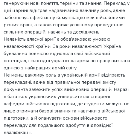
генеруючи нові поняття, терміни та знання. Переклад у
цій царині відіграє надзвичайно важливу роль, адже
забезпечує ефективну комунікацію між військовими
різних країн, а також сприяє успішному проведенню
спільних операцій, навчань та досліджень.
Наявність власної армії є обов’язковою умовою
незалежності країни. За роки незалежності Україна
буквально повністю відновила свій військовий
потенціал, і сьогодні українська армія по праву визнана
однією з найкращих армій світу.
Не менш важливу роль в українській армії відіграють
перекладачі, адже від правильної передачі змісту
документа залежить успіх військових операцій. Наразі
в багатьох українських університетах створені
кафедри військової підготовки, де студенти можуть не
лише отримати базові знання та навички з військової
підготовки, а й опанувати основи військового
перекладу для подальшого здобуття відповідної
кваліфікації.