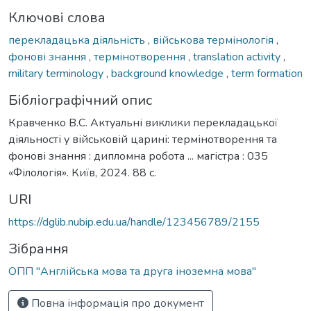
Ключові слова
перекладацька діяльність
,
військова термінологія
,
фонові знання
,
термінотворення
,
translation activity
,
military terminology
,
background knowledge
,
term formation
Бібліографічний опис
Кравченко В.С. Актуальні виклики перекладацької
діяльності у військовій царині: термінотворення та
фонові знання : дипломна робота ... магістра : 035
«Філологія». Київ, 2024. 88 с.
URI
https://dglib.nubip.edu.ua/handle/123456789/2155
Зібрання
ОПП "Англійська мова та друга іноземна мова"
Повна інформація про документ