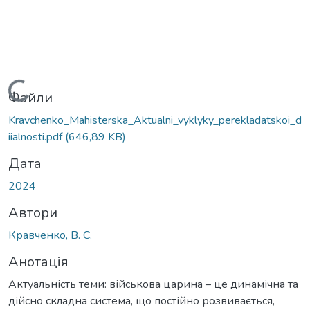
антажиться...
Файли
Kravchenko_Mahisterska_Aktualni_vyklyky_perekladatskoi_d
iialnosti.pdf
(646,89 KB)
Дата
2024
Автори
Кравченко, В. С.
Анотація
Актуальність теми: військова царина – це динамічна та
дійсно складна система, що постійно розвивається,