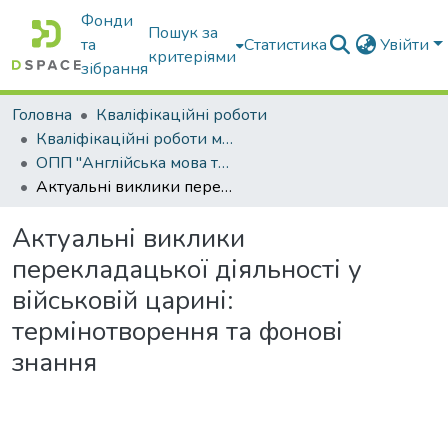
Фонди
Пошук за
та
Статистика
Увійти
критеріями
зібрання
Головна
Кваліфікаційні роботи
Кваліфікаційні роботи магістрів
ОПП "Англійська мова та друга іноземна мова"
Актуальні виклики перекладацької діяльності у військовій царині: термінотворення та фонові знання
Актуальні виклики
перекладацької діяльності у
військовій царині:
термінотворення та фонові
знання