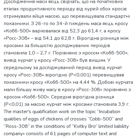
Дослідження маси яєць свідчать, що на початкових
етапах продуктивного періоду від курей обох кросів
отримували яйця масою, що перевищувала стандартні
показники. З 26-го по 34-й тиждень маса яєць кросу
«Кобб-500» варіювалася від 52,3 до 61,4 г, а кросу
«Росс-308» – від 54,1 до 62,8 г. Вірогідна різниця між
кросами за більшістю досліджуваних періодів
становила 1,0 – 2,7 г. Порівняно з кросом «Кобб-500»,
вивід курчат у кросу «Росс-308» був вищим. У
середньому за досліджуваний період вивід курчат
кросу «Росс-308» вірогідно (Р<0,001) перевищував
показники кросу «Кобб-500» на 4,44 %. Добові курчата
мали більшу живу масу в кросу «Росс-308» порівняно з
кросом «Кобб-500». Середня вірогідна різниця
(Р<0,01) за масою курчат між кросами становила 3,9 г.
The master's qualification work on the topic “Incubation
qualities of eggs of chickens of crosses “Cobb-500“ and
“Ross-308“ in the conditions of “Kvitky Bro” limited liability
company» consists of 61 pages of computer text and