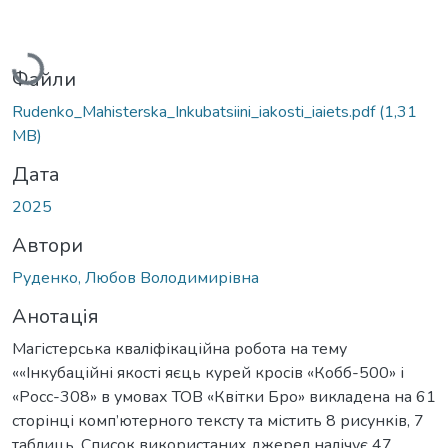
Вантажиться...
Файли
Rudenko_Mahisterska_Inkubatsiini_iakosti_iaiets.pdf
(1,31
MB)
Дата
2025
Автори
Руденко, Любов Володимирівна
Анотація
Магістерська кваліфікаційна робота на тему
««Інкубаційні якості яєць курей кросів «Кобб-500» і
«Росс-308» в умовах ТОВ «Квітки Бро» викладена на 61
сторінці комп’ютерного тексту та містить 8 рисунків, 7
таблиць. Список використаних джерел налічує 47