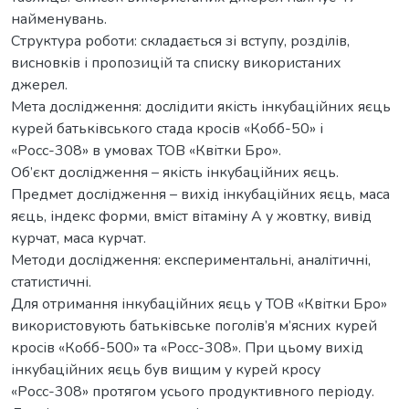
найменувань.
Структура роботи: складається зі вступу, розділів,
висновків і пропозицій та списку використаних
джерел.
Мета дослідження: дослідити якість інкубаційних яєць
курей батьківського стада кросів «Кобб-50» і
«Росс-308» в умовах ТОВ «Квітки Бро».
Об’єкт дослідження – якість інкубаційних яєць.
Предмет дослідження – вихід інкубаційних яєць, маса
яєць, індекс форми, вміст вітаміну А у жовтку, вивід
курчат, маса курчат.
Методи дослідження: експериментальні, аналітичні,
статистичні.
Для отримання інкубаційних яєць у ТОВ «Квітки Бро»
використовують батьківське поголів’я м’ясних курей
кросів «Кобб-500» та «Росс-308». При цьому вихід
інкубаційних яєць був вищим у курей кросу
«Росс-308» протягом усього продуктивного періоду.