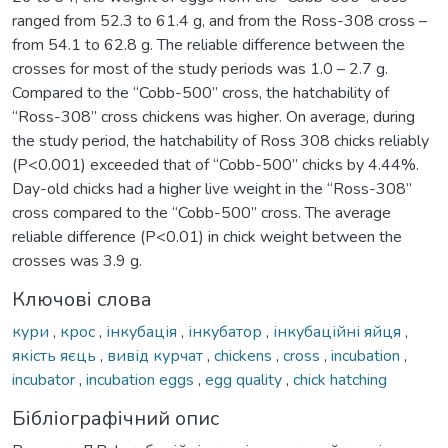
ranged from 52.3 to 61.4 g, and from the Ross-308 cross –
from 54.1 to 62.8 g. The reliable difference between the
crosses for most of the study periods was 1.0 – 2.7 g.
Compared to the “Cobb-500” cross, the hatchability of
“Ross-308” cross chickens was higher. On average, during
the study period, the hatchability of Ross 308 chicks reliably
(P<0.001) exceeded that of “Cobb-500” chicks by 4.44%.
Day-old chicks had a higher live weight in the “Ross-308”
cross compared to the “Cobb-500” cross. The average
reliable difference (P<0.01) in chick weight between the
crosses was 3.9 g.
Ключові слова
кури
,
крос
,
інкубація
,
інкубатор
,
інкубаційні яйця
,
якість яєць
,
вивід курчат
,
chickens
,
cross
,
incubation
,
incubator
,
incubation eggs
,
egg quality
,
chick hatching
Бібліографічний опис