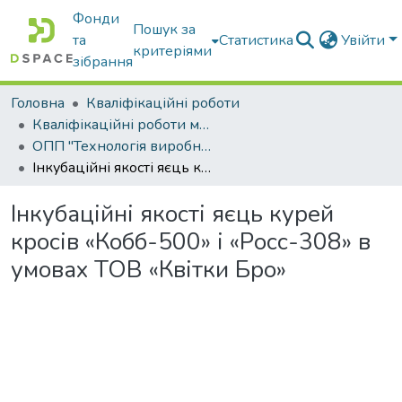
Фонди
Пошук за
та
Статистика
Увійти
критеріями
зібрання
Головна
Кваліфікаційні роботи
Кваліфікаційні роботи магістрів
ОПП "Технологія виробництва і переробки продукції тваринництва"
Інкубаційні якості яєць курей кросів «Кобб-500» і «Росс-308» в умовах ТОВ «Квітки Бро»
Інкубаційні якості яєць курей
кросів «Кобб-500» і «Росс-308» в
умовах ТОВ «Квітки Бро»