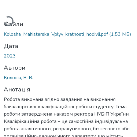
антажиться...
Файли
Kolosha_Mahisterska_Vplyv_kratnosti_hodivli.pdf
(1,53 MB)
Дата
2023
Автори
Колоша, В. В.
Анотація
Робота виконана згідно завдання на виконання
бакалаврської кваліфікаційної роботи студенту. Тема
роботи затверджена наказом ректора НУБіП України.
Кваліфікаційна робота – це самостійна індивідуальна
робота аналітичного, розрахункового, бізнесового або
організаційно-економічного характеру, що містить