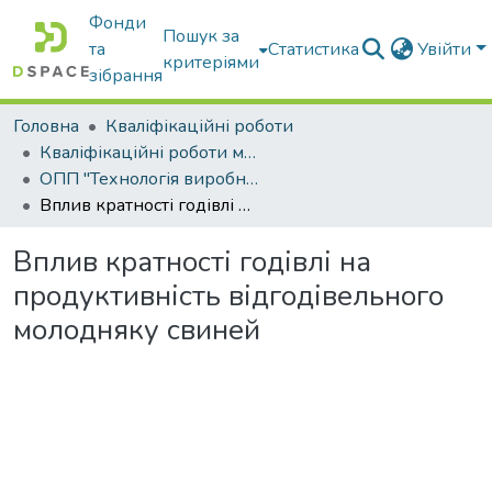
Фонди
Пошук за
та
Статистика
Увійти
критеріями
зібрання
Головна
Кваліфікаційні роботи
Кваліфікаційні роботи магістрів
ОПП "Технологія виробництва і переробки продукції тваринництва"
Вплив кратності годівлі на продуктивність відгодівельного молодняку свиней
Вплив кратності годівлі на
продуктивність відгодівельного
молодняку свиней