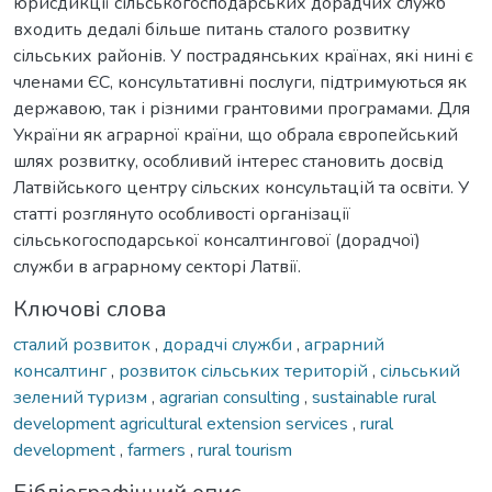
юрисдикції сільськогосподарських дорадчих служб
входить дедалі більше питань сталого розвитку
сільських районів. У пострадянських країнах, які нині є
членами ЄС, консультативні послуги, підтримуються як
державою, так і різними грантовими програмами. Для
України як аграрної країни, що обрала європейський
шлях розвитку, особливий інтерес становить досвід
Латвійського центру сільских консультацій та освіти. У
статті розглянуто особливості організації
сільськогосподарської консалтингової (дорадчої)
служби в аграрному секторі Латвії.
Ключові слова
сталий розвиток
,
дорадчі служби
,
аграрний
консалтинг
,
розвиток сільських територій
,
сільський
зелений туризм
,
agrarian consulting
,
sustainable rural
development agricultural extension services
,
rural
development
,
farmers
,
rural tourism