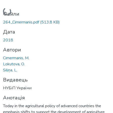
Вантажиться...
Файли
264_Cimermanis.pdf
(513,8 KB)
Дата
2018
Автори
Cimermanis, M.
Lokutova, O.
Siliņa, L.
Видавець
НУБіП України
Анотація
Today in the agricultural policy of advanced countries the
emphasis shifts to support the development of agriculture