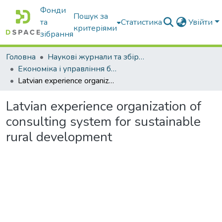
Фонди
Пошук за
та
Статистика
Увійти
критеріями
зібрання
Головна
Наукові журнали та збірники видань
Економіка і управління бізнесом
Latvian experience organization of consulting system for sustainable rural development
Latvian experience organization of
consulting system for sustainable
rural development