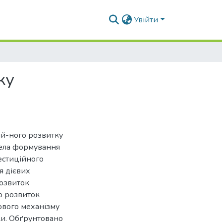
Увійти
ку
ій-ного розвитку
рела формування
естиційного
я дієвих
розвиток
о розвиток
ового механізму
ки. Обґрунтовано