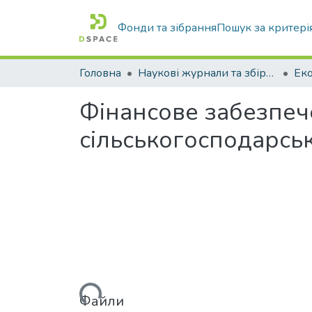
Фонди та зібрання
Пошук за критері
Головна
Наукові журнали та збірники видань
Фінансове забезпеч
сільськогосподарсь
Вантажиться...
Файли