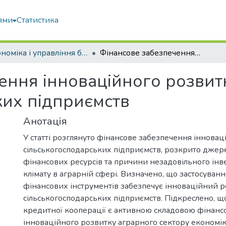
ями
Статистика
Економіка і управління бізнесом
Фінансове забезпечення інноваційного розвитку сільськогосподарських підприємств
ення інноваційного розвит
ких підприємств
Анотація
У статті розглянуто фінансове забезпечення інновац
сільськогосподарських підприємств, розкрито дже
фінансових ресурсів та причини незадовільного інв
клімату в аграрній сфері. Визначено, що застосуванн
фінансових інструментів забезпечує інноваційний 
сільськогосподарських підприємств. Підкреслено, щ
кредитної кооперації є активною складовою фінанс
інноваційного розвитку аграрного сектору економі