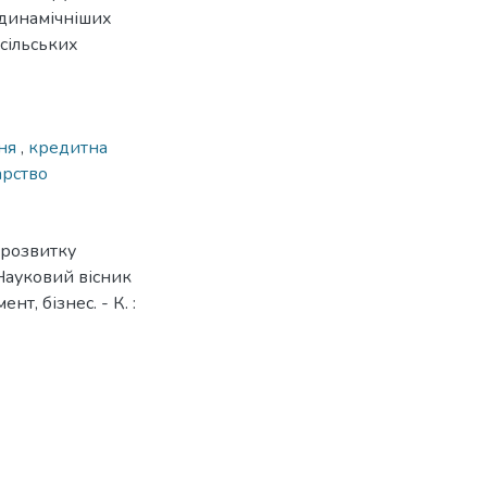
йдинамічніших
 сільських
ння
,
кредитна
арство
 розвитку
 Науковий вісник
т, бізнес. - К. :