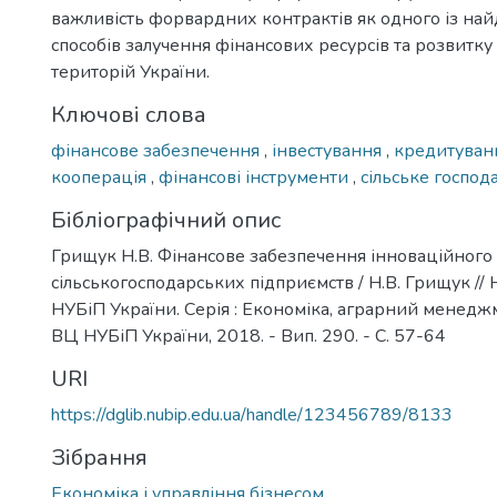
важливість форвардних контрактів як одного із на
способів залучення фінансових ресурсів та розвитку
територій України.
Ключові слова
фінансове забезпечення
,
інвестування
,
кредитува
кооперація
,
фінансові інструменти
,
сільське господ
Бібліографічний опис
Грищук Н.В. Фінансове забезпечення інноваційного
сільськогосподарських підприємств / Н.В. Грищук //
НУБіП України. Серія : Економіка, аграрний менеджмен
ВЦ НУБіП України, 2018. - Вип. 290. - С. 57-64
URI
https://dglib.nubip.edu.ua/handle/123456789/8133
Зібрання
Економіка і управління бізнесом