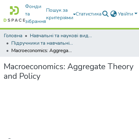
Фонди
Пошук за
та
Статистика
Увійти
критеріями
зібрання
Головна
Навчальні та наукові видання
Підручники та навчальні посібники
Macroeconomics: Aggregate Theory and Policy
Macroeconomics: Aggregate Theory
and Policy
Вантажиться...