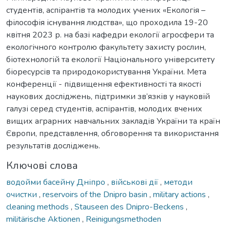
студентів, аспірантів та молодих учених «Екологія –
філософія існування людства», що проходила 19-20
квітня 2023 р. на базі кафедри екології агросфери та
екологічного контролю факультету захисту рослин,
біотехнологій та екології Національного університету
біоресурсів та природокористування України. Мета
конференції - підвищення ефективності та якості
наукових досліджень, підтримки зв’язків у науковій
галузі серед студентів, аспірантів, молодих вчених
вищих аграрних навчальних закладів України та країн
Європи, представлення, обговорення та використання
результатів досліджень.
Ключові слова
водойми басейну Дніпро
,
військові дії
,
методи
очистки
,
reservoirs of the Dnipro basin
,
military actions
,
cleaning methods
,
Stauseen des Dnipro-Beckens
,
militärische Aktionen
,
Reinigungsmethoden