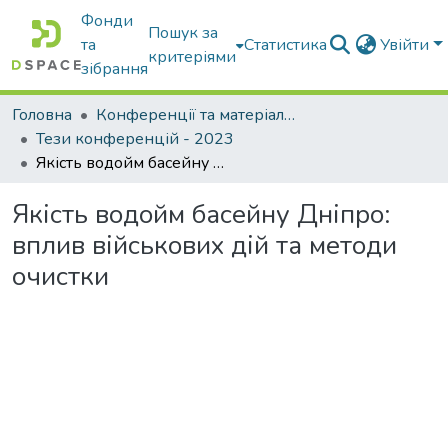
Фонди
Пошук за
та
Статистика
Увійти
критеріями
зібрання
Головна
Конференції та матеріали конференцій
Тези конференцій - 2023
Якість водойм басейну Дніпро: вплив військових дій та методи очистки
Якість водойм басейну Дніпро:
вплив військових дій та методи
очистки