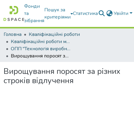
Фонди
Пошук за
та
Статистика
Увійти
критеріями
зібрання
Головна
Кваліфікаційні роботи
Кваліфікаційні роботи магістрів
ОПП "Технологія виробництва і переробки продукції тваринництва"
Вирощування поросят за різних строків відлучення
Вирощування поросят за різних
строків відлучення