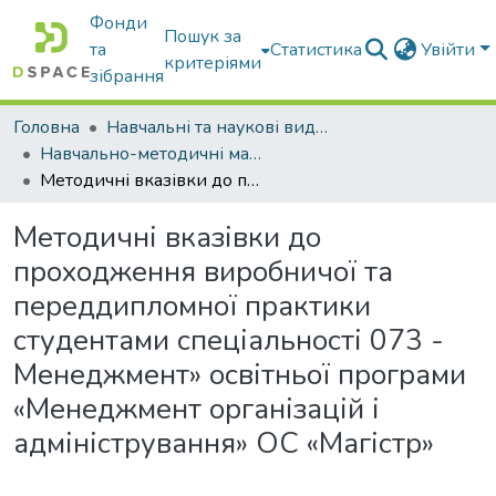
Фонди
Пошук за
та
Статистика
Увійти
критеріями
зібрання
Головна
Навчальні та наукові видання
Навчально-методичні матеріали
Методичні вказівки до проходження виробничої та переддипломної практики студентами спеціальності 073 - Менеджмент» освітньої програми «Менеджмент організацій і адміністрування» ОС «Магістр»
Методичні вказівки до
проходження виробничої та
переддипломної практики
студентами спеціальності 073 -
Менеджмент» освітньої програми
«Менеджмент організацій і
адміністрування» ОС «Магістр»