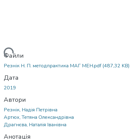
ажиться...
Файли
Резнік Н. П. методпрактика МАГ МЕН.pdf
(487,32 KB)
Дата
2019
Автори
Резнік, Надія Петрівна
Артюх, Тетяна Олександрівна
Драгнєва, Наталія Іванівна
Анотація