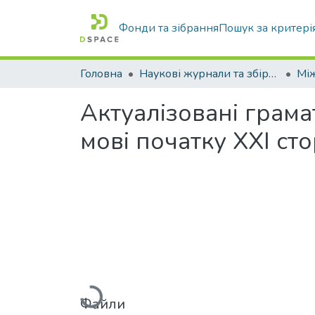
Фонди та зібрання
Пошук за критері
Головна
Наукові журнали та збірники видань
Актуалізовані грама
мові початку ХХІ сто
Вантажиться...
Файли