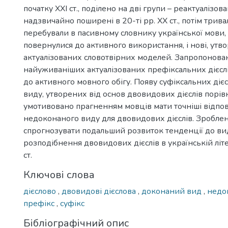
початку ХХІ ст., поділено на дві групи – реактуалізова
надзвичайно поширені в 20-ті рр. ХХ ст., потім трива
перебували в пасивному словнику української мови, 
повернулися до активного використання, і нові, утво
актуалізованих словотвірних моделей. Запропонова
найуживаніших актуалізованих префіксальних дієсл
до активного мовного обігу. Появу суфіксальних діє
виду, утворених від основ двовидових дієслів порі
умотивовано прагненням мовців мати точніші відпо
недоконаного виду для двовидових дієслів. Зробле
спрогнозувати подальший розвиток тенденції до ви
розподібнення двовидових дієслів в українській літе
ст.
Ключові слова
дієслово
,
двовидові дієслова
,
доконаний вид
,
недо
префікс
,
суфікс
Бібліографічний опис