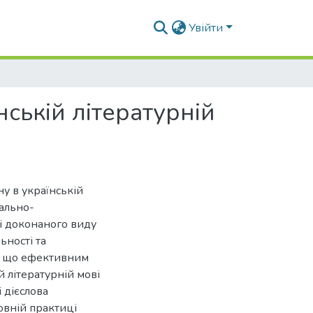
Увійти
нській літературній
ну в українській
мально-
і доконаного виду
ьності та
о, що ефективним
й літературній мові
і дієслова
овній практиці