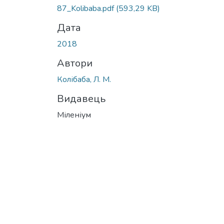
87_Kolibaba.pdf
(593,29 KB)
Дата
2018
Автори
Колібаба, Л. М.
Видавець
Міленіум