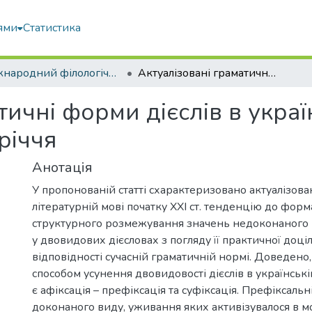
ями
Статистика
Міжнародний філологічний часопис
Актуалізовані граматичні форми дієслів в українській літературній мові початку ХХІ сторіччя
тичні форми дієслів в украї
річчя
Анотація
У пропонованій статті схарактеризовано актуалізова
літературній мові початку ХХІ ст. тенденцію до фор
структурного розмежування значень недоконаного 
у двовидових дієсловах з погляду її практичної доціл
відповідності сучасній граматичній нормі. Доведен
способом усунення двовидовості дієслів в українські
є афіксація – префіксація та суфіксація. Префіксальн
доконаного виду, уживання яких активізувалося в м