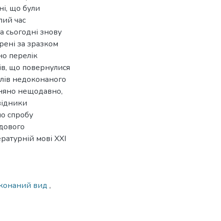
ні, що були
лий час
а сьогодні знову
рені за зразком
но перелік
ів, що повернулися
слів недоконаного
вняно нещодавно,
відники
но спробу
дового
ратурній мові ХХІ
конаний вид
,