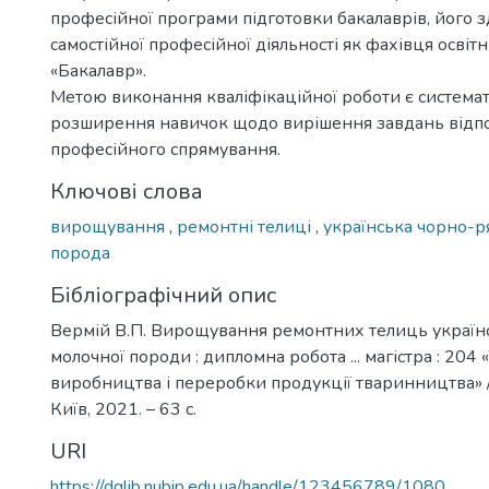
професійної програми підготовки бакалаврів, його з
самостійної професійної діяльності як фахівця освіт
«Бакалавр».
Метою виконання кваліфікаційної роботи є системат
розширення навичок щодо вирішення завдань відп
професійного спрямування.
Ключові слова
вирощування
,
ремонтні телиці
,
українська чорно-р
порода
Бібліографічний опис
Вермій В.П. Вирощування ремонтних телиць українс
молочної породи : дипломна робота ... магістра : 204 
виробництва і переробки продукції тваринництва» /
Київ, 2021. – 63 с.
URI
https://dglib.nubip.edu.ua/handle/123456789/1080