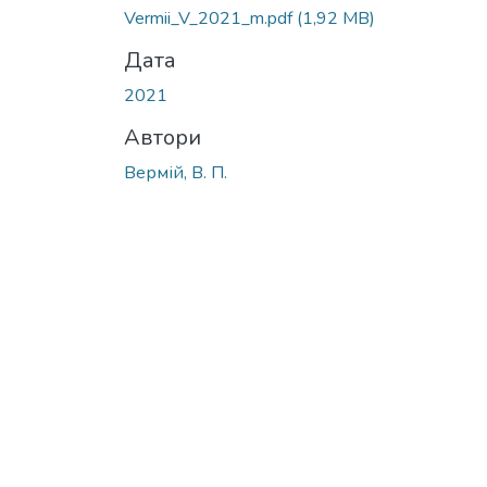
Vermii_V_2021_m.pdf
(1,92 MB)
Дата
2021
Автори
Вермій, В. П.