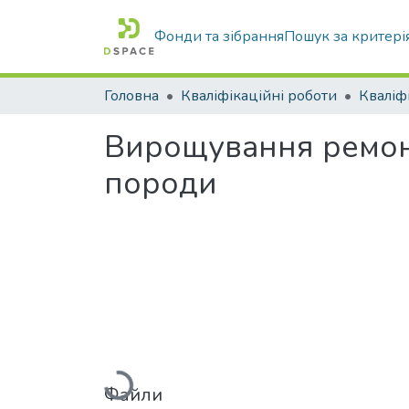
Фонди та зібрання
Пошук за критері
Головна
Кваліфікаційні роботи
Вирощування ремонт
породи
Вантажиться...
Файли