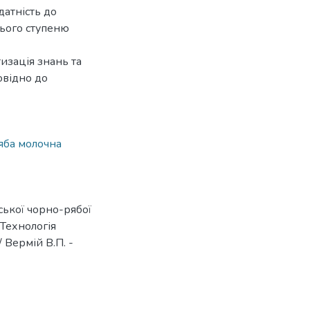
датність до
нього ступеню
изація знань та
овідно до
яба молочна
ької чорно-рябої
«Технологія
 Вермій В.П. -