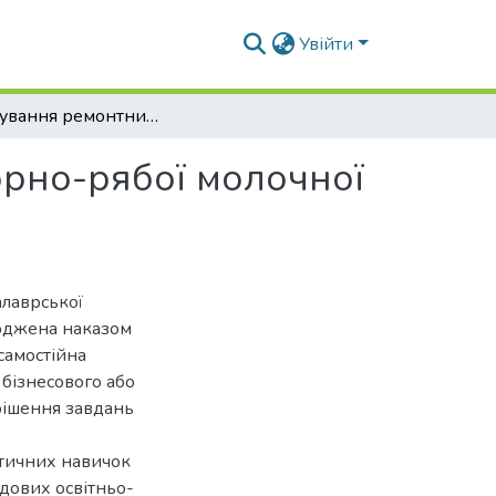
Увійти
Вирощування ремонтних телиць української чорно-рябої молочної породи
орно-рябої молочної
алаврської
ерджена наказом
самостійна
 бізнесового або
рішення завдань
ктичних навичок
адових освітньо-