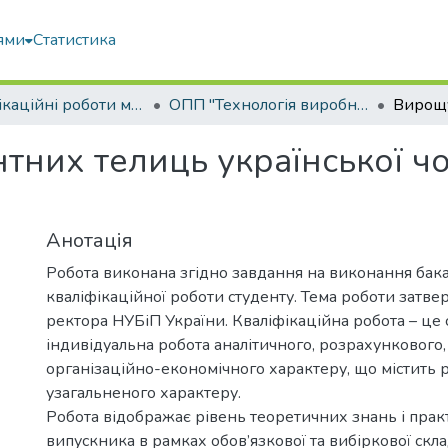
ями
Статистика
Кваліфікаційні роботи магістрів
ОПП "Технологія виробництва і переробки продукції тваринництва"
них телиць української ч
Анотація
Робота виконана згідно завдання на виконання бак
кваліфікаційної роботи студенту. Тема роботи затв
ректора НУБіП України. Кваліфікаційна робота – це 
індивідуальна робота аналітичного, розрахункового,
організаційно-економічного характеру, що містить 
узагальненого характеру.
Робота відображає рівень теоретичних знань і пра
випускника в рамках обов’язкової та вибіркової скл