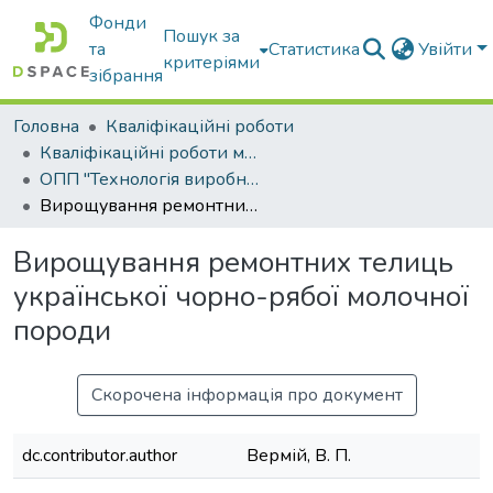
Фонди
Пошук за
та
Статистика
Увійти
критеріями
зібрання
Головна
Кваліфікаційні роботи
Кваліфікаційні роботи магістрів
ОПП "Технологія виробництва і переробки продукції тваринництва"
Вирощування ремонтних телиць української чорно-рябої молочної породи
Вирощування ремонтних телиць
української чорно-рябої молочної
породи
Скорочена інформація про документ
dc.contributor.author
Вермій, В. П.