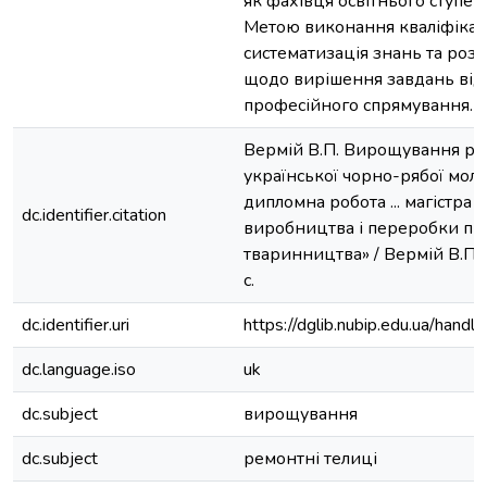
як фахівця освітнього ступен
Метою виконання кваліфікац
систематизація знань та ро
щодо вирішення завдань від
професійного спрямування.
Вермій В.П. Вирощування р
української чорно-рябої моло
дипломна робота ... магістра :
dc.identifier.citation
виробництва і переробки пр
тваринництва» / Вермій В.П. -
с.
dc.identifier.uri
https://dglib.nubip.edu.ua/ha
dc.language.iso
uk
dc.subject
вирощування
dc.subject
ремонтні телиці