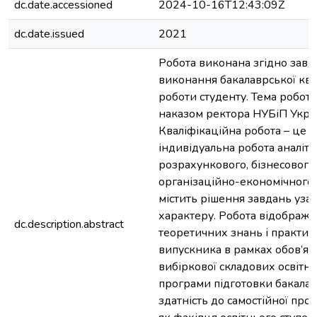
dc.date.accessioned
2024-10-16T12:43:09Z
dc.date.issued
2021
Робота виконана згідно завд
виконання бакалаврської ква
роботи студенту. Тема робот
наказом ректора НУБіП Укра
Кваліфікаційна робота – це с
індивідуальна робота аналіти
розрахункового, бізнесового
організаційно-економічного 
містить рішення завдань уза
характеру. Робота відобража
dc.description.abstract
теоретичних знань і практи
випускника в рамках обов’язк
вибіркової складових освітн
програми підготовки бакалав
здатність до самостійної проф