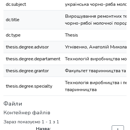
dc.subject
українська чорно-ряба моло
Вирощування ремонтних тел
dc.title
чорно-рябої молочної пород
dc.type
Thesis
thesis.degree.advisor
Угнівенко, Анатолій Микола
thesis.degree.departament
Технологій виробництва моло
thesis.degree.grantor
Факультет тваринництва та в
Технологія виробництва і пе
thesis.degree.specialty
тваринництва
Файли
Контейнер файлів
Зараз показуємо
1 - 1 з 1
Назва: