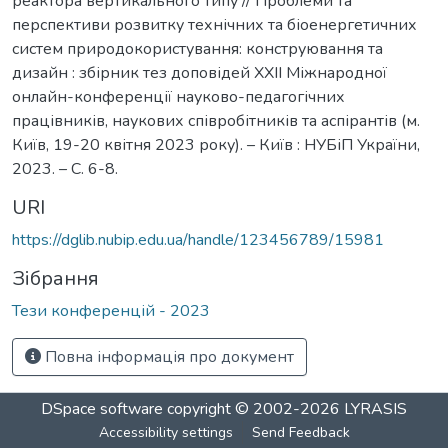
реактора вертикального типу // Проблеми та
перспективи розвитку технічних та біоенергетичних
систем природокористування: конструювання та
дизайн : збірник тез доповідей ХXІI Міжнародної
онлайн-конференції науково-педагогічних
працівників, наукових співробітників та аспірантів (м.
Київ, 19-20 квітня 2023 року). – Київ : НУБіП України,
2023. – С. 6-8.
URI
https://dglib.nubip.edu.ua/handle/123456789/15981
Зібрання
Тези конференцій - 2023
Повна інформація про документ
DSpace software
copyright © 2002-2026
LYRASIS
Accessibility settings
Send Feedback