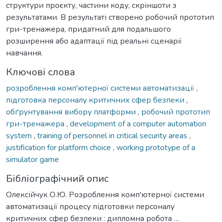
структури проєкту, частини коду, скріншоти з
результатами. В результаті створено робочий прототип
гри-тренажера, придатний для подальшого
розширення або адаптації під реальні сценарії
навчання.
Ключові слова
розроблення комп'ютерної системи автоматизації
,
підготовка персоналу критичних сфер безпеки
,
обґрунтування вибору платформи
,
робочий прототип
гри-тренажера
,
development of a computer automation
system
,
training of personnel in critical security areas
,
justification for platform choice
,
working prototype of a
simulator game
Бібліографічний опис
Олексійчук О.Ю. Розроблення комп'ютерної системи
автоматизації процесу підготовки персоналу
критичних сфер безпеки : дипломна робота …