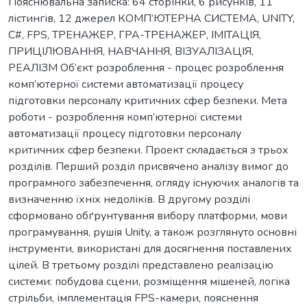
Пояснювальна записка: 64 сторінки, 6 рисунків, 11
лістингів, 12 джерел КОМП’ЮТЕРНА СИСТЕМА, UNITY,
C#, FPS, ТРЕНАЖЕР, ГРА-ТРЕНАЖЕР, ІМІТАЦІЯ,
ПРИЦІЛЮВАННЯ, НАВЧАННЯ, ВІЗУАЛІЗАЦІЯ,
РЕАЛІЗМ Об’єкт розроблення - процес розроблення
комп’ютерної системи автоматизації процесу
підготовки персоналу критичних сфер безпеки. Мета
роботи - розроблення комп’ютерної системи
автоматизації процесу підготовки персоналу
критичних сфер безпеки. Проект складається з трьох
розділів. Перший розділ присвячено аналізу вимог до
програмного забезпечення, огляду існуючих аналогів та
визначенню їхніх недоліків. В другому розділі
сформовано обґрунтування вибору платформи, мови
програмування, рушія Unity, а також розглянуто основні
інструменти, використані для досягнення поставлених
цілей. В третьому розділі представлено реалізацію
системи: побудова сцени, розміщення мішеней, логіка
стрільби, імплементація FPS-камери, пояснення