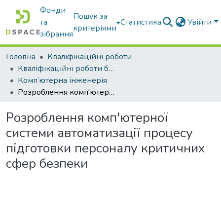
Фонди
Пошук за
та
Статистика
Увійти
критеріями
зібрання
Головна
Кваліфікаційні роботи
Кваліфікаційні роботи бакалаврів
Комп’ютерна інженерія
Розроблення комп'ютерної системи автоматизації процесу підготовки персоналу критичних сфер безпеки
Розроблення комп'ютерної
системи автоматизації процесу
підготовки персоналу критичних
сфер безпеки