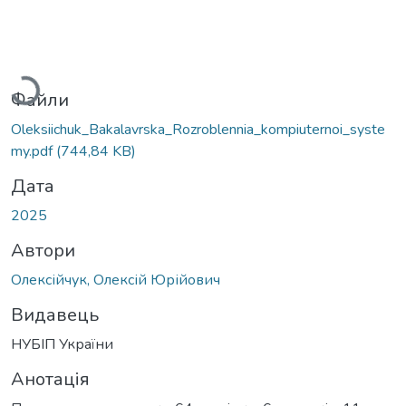
Вантажиться...
Файли
Oleksiichuk_Bakalavrska_Rozroblennia_kompiuternoi_syste
my.pdf
(744,84 KB)
Дата
2025
Автори
Олексійчук, Олексій Юрійович
Видавець
НУБІП України
Анотація