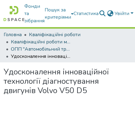
Фонди
Пошук за
та
Статистика
Увійти
критеріями
зібрання
Головна
Кваліфікаційні роботи
Кваліфікаційні роботи магістрів
ОПП "Автомобільний транспорт"
Удосконалення інноваційної технології діагностування двигунів Volvo V50 D5
Удосконалення інноваційної
технології діагностування
двигунів Volvo V50 D5