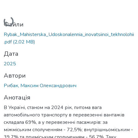
Вантажиться...
Файли
Rybak_Mahisterska_Udoskonalennia_inovatsiinoi_tekhnolohii
.pdf
(2,02 MB)
Дата
2025
Автори
Рибак, Максим Олександрович
Анотація
В Україні, станом на 2024 рік, питома вага
автомобільного транспорту в перевезенні вантажів
складала 69%, а у перевезенні пасажирів: за
міжміським сполученням - 72,5%; внутрішньоміським -
39,7% та приміським сполученням - 56,7%. Таку